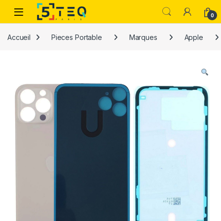
Passer à la navigation
Aller au contenu
0
Accueil
Pieces Portable
Marques
Apple