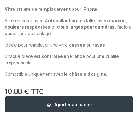
Vitre arrière de remplacement pour iPhone
Vitre en verre avec
Autocollant préinstallé
,
avec marque,
couleurs respectées
et
trous larges pour caméras
, facile à
poser sans démontage.
Idéale pour remplacer une vitre
cassée ou rayée
.
Chaque pièce est
contrôlée en France
pour une qualité
irréprochable.
Compatible uniquement avec le
châssis d’origine
.
10,88
€
TTC
quantité de Vitre Arriere Remplacement iPhone 12 Pro Max Or 
Ajouter au panier