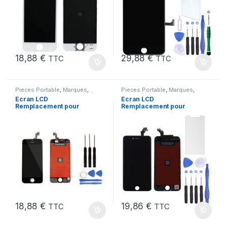
18,88
€
29,88
€
TTC
TTC
Pieces Portable
,
Marques
,
Pieces Portable
,
Marques
,
Apple
,
iPhone 5 SE (1er Gen)
Apple
,
iPhone 6
Ecran LCD
Ecran LCD
Remplacement pour
Remplacement pour
iPhone 5 SE Noir 1ere
iPhone 6 Noir + Outils
Gen + Outils
18,88
€
19,86
€
TTC
TTC