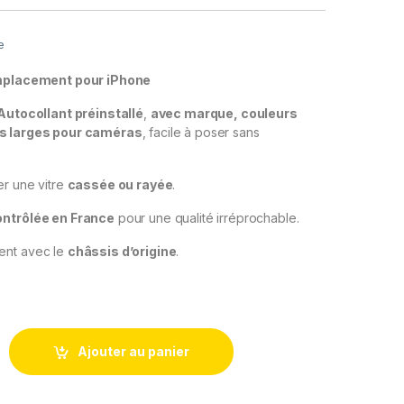
e
emplacement pour iPhone
Autocollant préinstallé
,
avec marque,
couleurs
s larges pour caméras
, facile à poser sans
er une vitre
cassée ou rayée
.
ontrôlée en France
pour une qualité irréprochable.
ent avec le
châssis d’origine
.
Arriere Remplacement iPhone 12 Bleu +Autocollant Preinstalle
Ajouter au panier