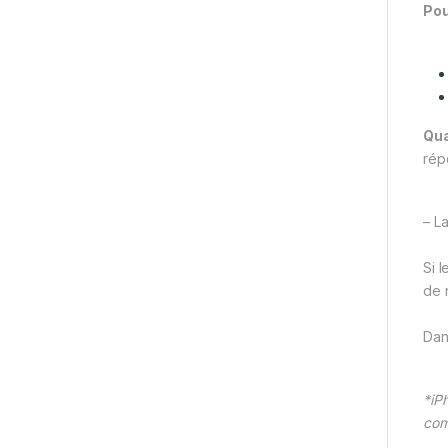
Pou
Qua
rép
– L
Si 
de 
Dan
*iP
com