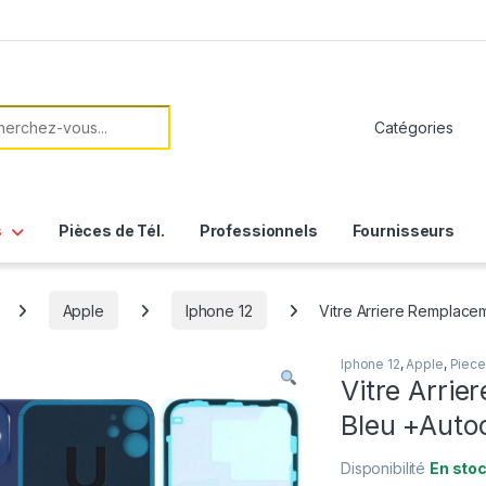
her:
s
Pièces de Tél.
Professionnels
Fournisseurs
Apple
Iphone 12
Vitre Arriere Remplacem
Iphone 12
,
Apple
,
Piece
Vitre Arri
Bleu +Autoc
Disponibilité
En sto