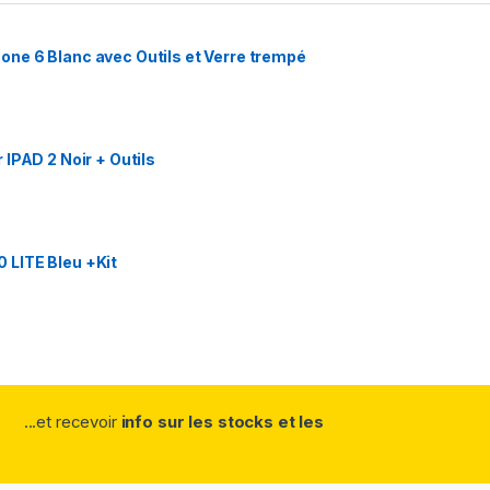
ne 6 Blanc avec Outils et Verre trempé
IPAD 2 Noir + Outils
 LITE Bleu +Kit
...et recevoir
info sur les stocks et les