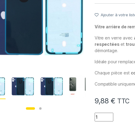
Ajouter à votre list
Vitre arrière de r
Vitre en verre avec
respectées
et
trou
démontage.
Idéale pour remplac
Chaque pièce est
c
Compatible uniquem
9,88
€
TTC
quantité de Vitre 