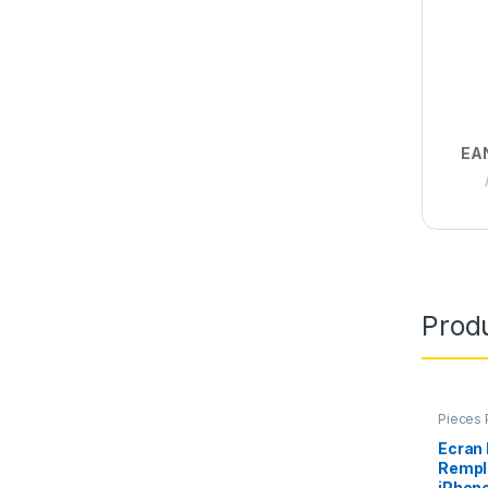
EA
Produ
Pieces 
Apple
,
Ecran 
Rempl
iPhone