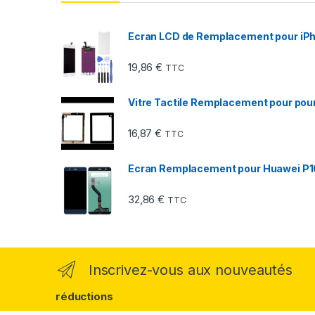
Ecran LCD de Remplacement pour iPho
19,86
€
TTC
Vitre Tactile Remplacement pour pour 
16,87
€
TTC
Ecran Remplacement pour Huawei P10
32,86
€
TTC
Inscrivez-vous aux nouveautés
réductions