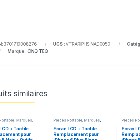
N:
3701710008276
UGS :
VTRARIPHSINAD0050
Catég
Marque :
CINQ TEQ
its similaires
Portable
,
Marques
,
Pieces Portable
,
Marques
,
Pieces Po
iPhone 5
Apple
,
iPhone 6 Plus
Apple
,
iPh
LCD + Tactile
Ecran LCD + Tactile
Ecran L
acement pour
Remplacement pour
Rempla
 5 Noir + Outils
iPhone 6 Plus Blanc
iPhone 5