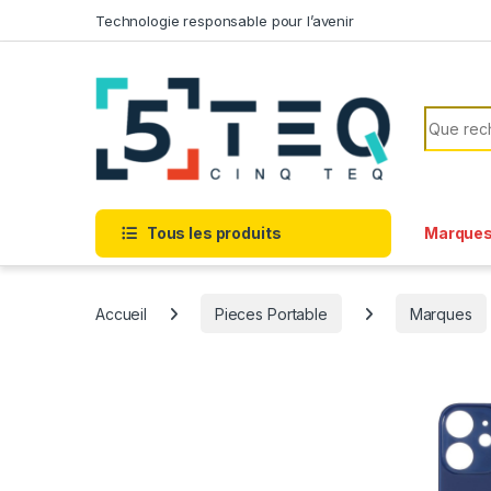
Passer à la navigation
Aller au contenu
Technologie responsable pour l’avenir
Recherc
Tous les produits
Marque
Accueil
Pieces Portable
Marques