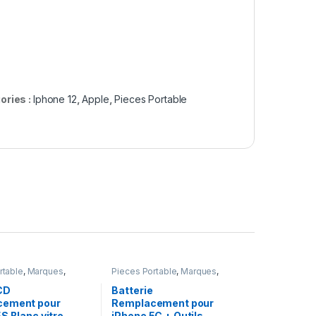
ories :
Iphone 12
,
Apple
,
Pieces Portable
rtable
,
Marques
,
Pieces Portable
,
Marques
,
one 5s
Apple
,
iPhone 5C
,
Batteries et
chargeurs
,
Batteries Apple
CD
Batterie
cement pour
Remplacement pour
S Blanc vitre
iPhone 5C + Outils