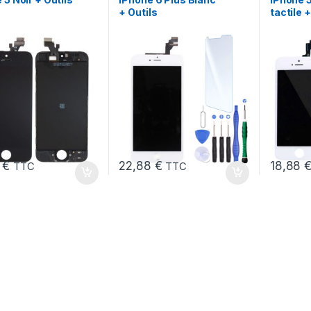
+ Outils
tactile +
8
€
22,88
€
18,88
TTC
TTC