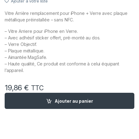
Ajouter à votre liste
Vitre Arrière remplacement pour iPhone + Verre avec plaque
métallique préinstallée – sans NFC.
– Vitre Arriere pour iPhone en Verre.
– Avec adhésif sticker offert, pré-monté au dos.
– Verre Objectif.
– Plaque métallique.
– Aimantée MagSafe.
– Haute qualité, Ce produit est conforme à celui équipant
l’appareil.
19,86
€
TTC
quantité de Vitre Arriere + Plaque pour iPhone 14 Mauve Viol
Ajouter au panier