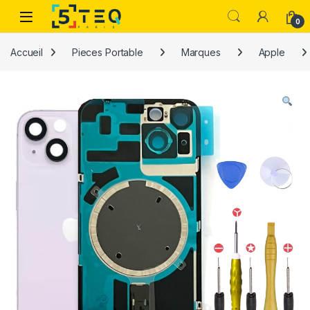
Passer à la navigation
Aller au contenu
0
Accueil
Pieces Portable
Marques
Apple