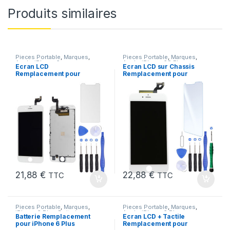
Produits similaires
Pieces Portable
,
Marques
,
Pieces Portable
,
Marques
,
Apple
,
iPhone 6s
Apple
,
iPhone 6S Plus
Ecran LCD
Ecran LCD sur Chassis
Remplacement pour
Remplacement pour
iPhone 6S Blanc +Verre
iPhone 6S Plus Blanc
Trempe +Outils
21,88
€
22,88
€
TTC
TTC
Pieces Portable
,
Marques
,
Pieces Portable
,
Marques
,
iPhone 6 Plus
,
Batteries et
Apple
,
iPhone 6 Plus
Batterie Remplacement
Ecran LCD + Tactile
chargeurs
,
Batteries Apple
pour iPhone 6 Plus
Remplacement pour