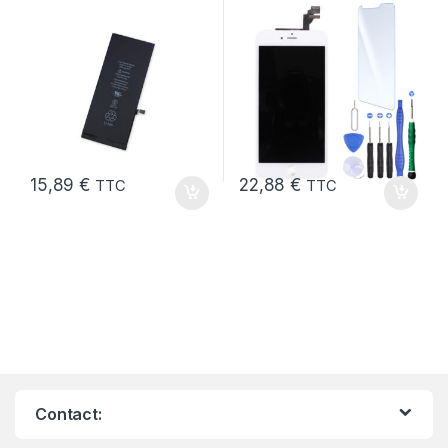
Neuve + Outils + Colle
iPhone 6 Plus Blanc +
Outils
15,89
€
22,88
€
TTC
TTC
Contact: