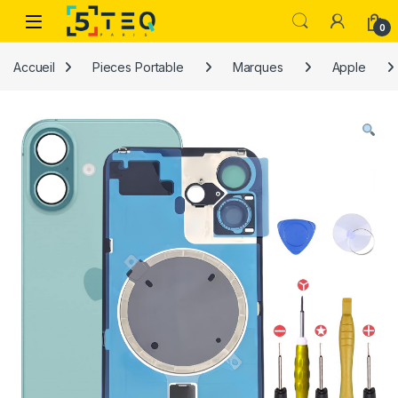
Passer à la navigation
Aller au contenu
0
Accueil
Pieces Portable
Marques
Apple