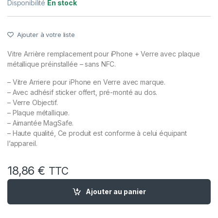
Disponibilité
En stock
Ajouter à votre liste
Vitre Arrière remplacement pour iPhone + Verre avec plaque
métallique préinstallée – sans NFC.
– Vitre Arriere pour iPhone en Verre avec marque.
– Avec adhésif sticker offert, pré-monté au dos.
– Verre Objectif.
– Plaque métallique.
– Aimantée MagSafe.
– Haute qualité, Ce produit est conforme à celui équipant
l’appareil.
18,86
€
TTC
quantité de Vitre Arriere avec Plaque pour iPhone 16 Plus Ver
Ajouter au panier