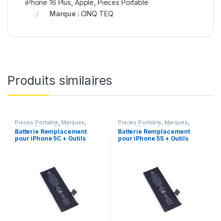
iPhone 16 Plus
,
Apple
,
Pieces Portable
Marque :
CINQ TEQ
Produits similaires
Pieces Portable
,
Marques
,
Pieces Portable
,
Marques
,
Apple
,
iPhone 5C
,
Batteries et
Apple
,
iPhone 5s
,
Batteries et
Batterie Remplacement
Batterie Remplacement
chargeurs
,
Batteries Apple
chargeurs
,
Batteries Apple
pour iPhone 5C + Outils
pour iPhone 5S + Outils