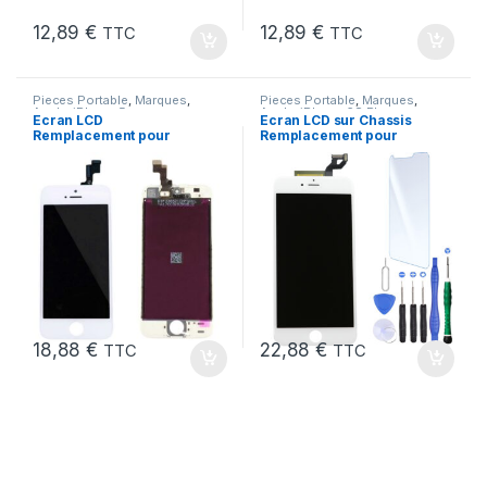
12,89
€
12,89
€
TTC
TTC
Pieces Portable
,
Marques
,
Pieces Portable
,
Marques
,
Apple
,
iPhone 5s
Apple
,
iPhone 6S Plus
Ecran LCD
Ecran LCD sur Chassis
Remplacement pour
Remplacement pour
iPhone 5S Blanc vitre
iPhone 6S Plus Blanc
tactile + Outils
18,88
€
22,88
€
TTC
TTC