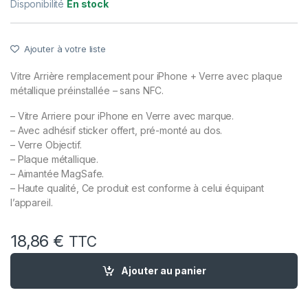
Disponibilité
En stock
Ajouter à votre liste
Vitre Arrière remplacement pour iPhone + Verre avec plaque
métallique préinstallée – sans NFC.
– Vitre Arriere pour iPhone en Verre avec marque.
– Avec adhésif sticker offert, pré-monté au dos.
– Verre Objectif.
– Plaque métallique.
– Aimantée MagSafe.
– Haute qualité, Ce produit est conforme à celui équipant
l’appareil.
18,86
€
TTC
quantité de Vitre Arriere avec Plaque pour iPhone 16 Plus Noir
Ajouter au panier