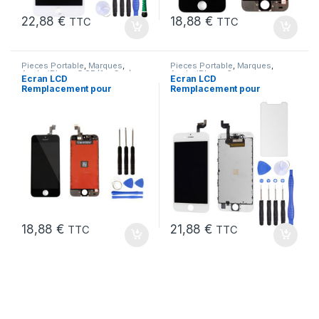
22,88
€
18,88
€
TTC
TTC
Pieces Portable
,
Marques
,
Pieces Portable
,
Marques
,
Apple
,
iPhone 5 SE (1er Gen)
Apple
,
iPhone 6s
Ecran LCD
Ecran LCD
Remplacement pour
Remplacement pour
iPhone 5 SE Noir 1ere
iPhone 6S Blanc +Verre
Gen + Outils
Trempe +Outils
18,88
€
21,88
€
TTC
TTC