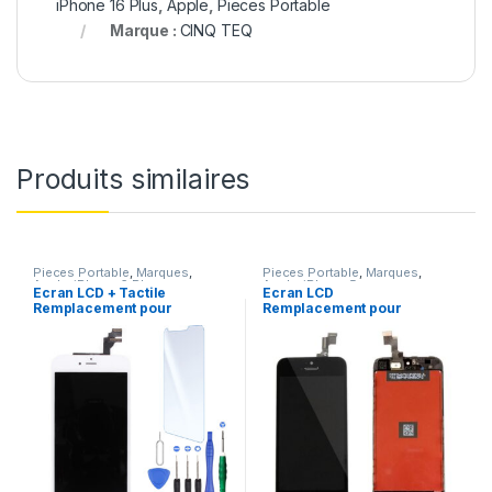
iPhone 16 Plus
,
Apple
,
Pieces Portable
Marque :
CINQ TEQ
Produits similaires
Pieces Portable
,
Marques
,
Pieces Portable
,
Marques
,
Apple
,
iPhone 6 Plus
Apple
,
iPhone 5s
Ecran LCD + Tactile
Ecran LCD
Remplacement pour
Remplacement pour
iPhone 6 Plus Blanc +
iPhone 5S Noir vitre
Outils
tactile + Outils