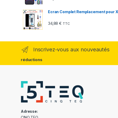
Ecran Complet Remplacement pour Xiao
34,88
€
TTC
Inscrivez-vous aux nouveautés
réductions
Adresse:
CINQ TEQ