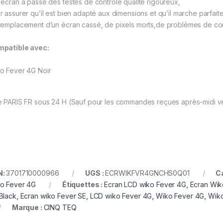
 écran a passé des testes de contrôle qualité rigoureux,
r assurer qu’il est bien adapté aux dimensions et qu’il marche parfai
remplacement d’un écran cassé, de pixels morts,de problèmes de coule
patible avec:
o Fever 4G Noir
 PARIS FR sous 24 H (Sauf pour les commandes reçues après-midi ven
N:
3701710000966
UGS :
ECRWIKFVR4GNCHS0Q01
C
o Fever 4G
Étiquettes :
Ecran LCD wiko Fever 4G
,
Ecran Wik
Black
,
Ecran wiko Fever SE
,
LCD wiko Fever 4G
,
Wiko Fever 4G
,
Wiko
Marque :
CINQ TEQ