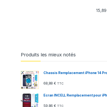
15,8
Produits les mieux notés
Chassis Remplacement iPhone 14 Pro 
68,88
€
TTC
Ecran INCELL Remplacement pour iPhon
59,86
€
TTC