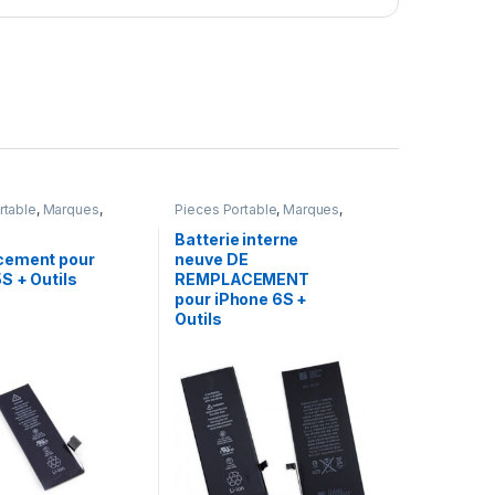
rtable
,
Marques
,
Pieces Portable
,
Marques
,
one 5s
,
Batteries et
Apple
,
iPhone 6s
,
Batteries et
,
Batteries Apple
chargeurs
,
Batteries
,
Batteries
Batterie interne
Apple
cement pour
neuve DE
S + Outils
REMPLACEMENT
pour iPhone 6S +
Outils