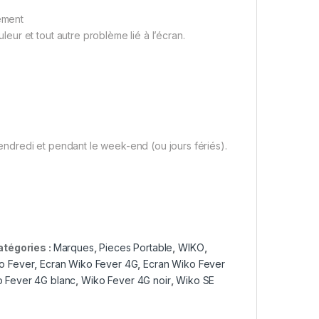
tement
ur et tout autre problème lié à l’écran.
dredi et pendant le week-end (ou jours fériés).
atégories :
Marques
,
Pieces Portable
,
WIKO
,
o Fever
,
Ecran Wiko Fever 4G
,
Ecran Wiko Fever
 Fever 4G blanc
,
Wiko Fever 4G noir
,
Wiko SE