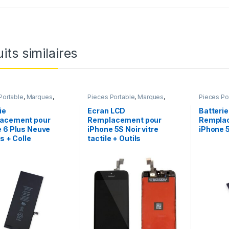
its similaires
Portable
,
Marques
,
Pieces Portable
,
Marques
,
Pieces Po
6 Plus
,
Batteries et
Apple
,
iPhone 5s
Apple
,
iPh
rs
,
Batteries Apple
chargeurs
ie
Ecran LCD
Batterie
acement pour
Remplacement pour
Rempla
 6 Plus Neuve
iPhone 5S Noir vitre
iPhone 5
ls + Colle
tactile + Outils