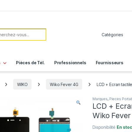
her:
s
Pièces de Tél.
Professionnels
Fournisseurs
WIKO
Wiko Fever 4G
LCD + Ecran tacti
Marques
,
Pieces Porta
LCD + Ecra
Wiko Fever 
Disponibilité
En sto