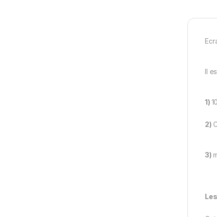
Ecr
Il 
1)
1
2)
C
3)
m
Les