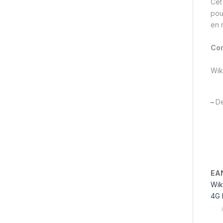
Cet
pou
en 
Com
Wik
–
De
EA
Wik
4G 