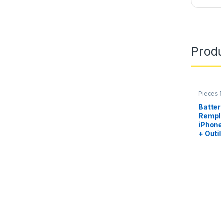
Produ
Pieces 
iPhone 
chargeu
Batter
Rempl
iPhone
+ Outi