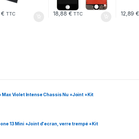
9
€
18,88
€
12,89
TTC
TTC
Max Violet Intense Chassis Nu +Joint +Kit
e 13 Mini +Joint d'ecran, verre trempé +Kit