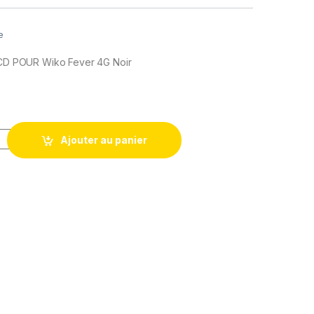
e
 LCD POUR Wiko Fever 4G Noir
Ecran tactile Remplacement pour Wiko Fever 4G Noir / Fever SE 
Ajouter au panier