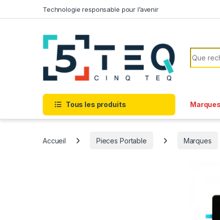
Passer à la navigation
Aller au contenu
Technologie responsable pour l’avenir
Recherc
Tous les produits
Marque
Accueil
Pieces Portable
Marques