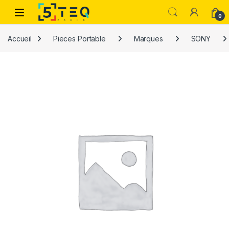
Passer à la navigation
Aller au contenu
0
Accueil
Pieces Portable
Marques
SONY