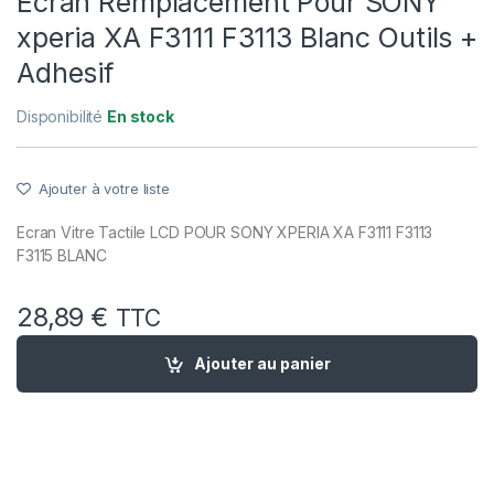
Ecran Remplacement Pour SONY
xperia XA F3111 F3113 Blanc Outils +
Adhesif
Disponibilité
En stock
Ajouter à votre liste
Ecran Vitre Tactile LCD POUR SONY XPERIA XA F3111 F3113
F3115 BLANC
28,89
€
TTC
quantité de Ecran Remplacement Pour SONY xperia XA F3111 F
Ajouter au panier