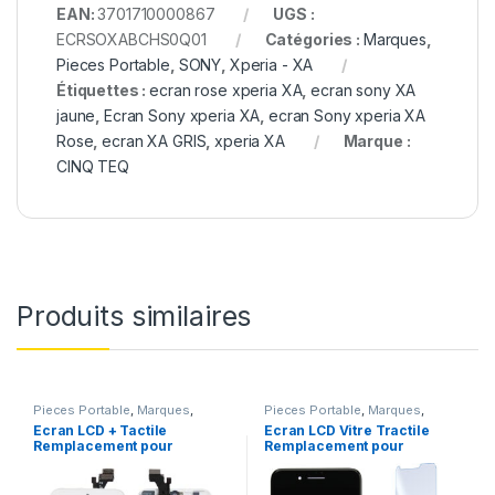
EAN:
3701710000867
UGS :
ECRSOXABCHS0Q01
Catégories :
Marques
,
Pieces Portable
,
SONY
,
Xperia - XA
Étiquettes :
ecran rose xperia XA
,
ecran sony XA
jaune
,
Ecran Sony xperia XA
,
ecran Sony xperia XA
Rose
,
ecran XA GRIS
,
xperia XA
Marque :
CINQ TEQ
Produits similaires
Pieces Portable
,
Marques
,
Pieces Portable
,
Marques
,
Apple
,
iPhone 5
Apple
,
iPhone 7
Ecran LCD + Tactile
Ecran LCD Vitre Tractile
Remplacement pour
Remplacement pour
iPhone 5 Blanc + Outils
iPhone 7 Noir +Kit