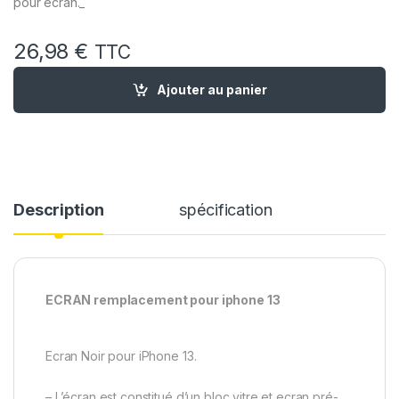
pour écran._
26,98
€
TTC
quantité de Ecran Remplacement pour iPhone 13 incell + Joint
Ajouter au panier
Description
spécification
ECRAN remplacement pour iphone 13
Ecran Noir pour iPhone 13.
– L’écran est constitué d’un bloc vitre et ecran pré-