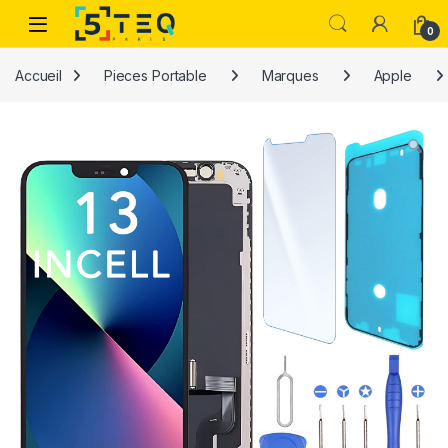
Passer à la navigation
Aller au contenu
0
Accueil
Pieces Portable
Marques
Apple