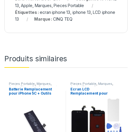
13
,
Apple
,
Marques
,
Pieces Portable
Étiquettes :
ecran iphone 13
,
iphone 13
,
LCD iphone
13
Marque :
CINQ TEQ
Produits similaires
Pieces Portable
,
Marques
,
Pieces Portable
,
Marques
,
Apple
,
iPhone 5C
,
Batteries et
Apple
,
iPhone 6
Batterie Remplacement
Ecran LCD
chargeurs
,
Batteries Apple
pour iPhone 5C + Outils
Remplacement pour
iPhone 6 Noir + Outils