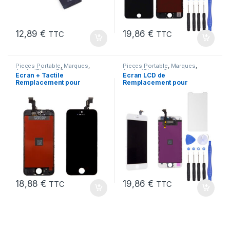
12,89
€
19,86
€
TTC
TTC
Pieces Portable
,
Marques
,
Pieces Portable
,
Marques
,
Apple
,
iPhone 5C
Apple
,
iPhone 6
Ecran + Tactile
Ecran LCD de
Remplacement pour
Remplacement pour
iPhone 5C Noir + Ecran
iPhone 6 Blanc avec
sur Chassis + Outils
Outils et Verre trempé
18,88
€
19,86
€
TTC
TTC