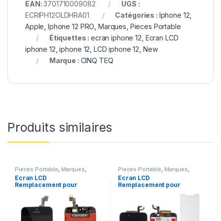
EAN:
3701710009082
UGS :
ECRIPH12OLDHRA01
Catégories :
Iphone 12
,
Apple
,
Iphone 12 PRO
,
Marques
,
Pieces Portable
Étiquettes :
ecran iphone 12
,
Ecran LCD
iphone 12
,
iphone 12
,
LCD iphone 12
,
New
Marque :
CINQ TEQ
Produits similaires
Pieces Portable
,
Marques
,
Pieces Portable
,
Marques
,
Apple
,
iPhone 5s
Apple
,
iPhone 6s
Ecran LCD
Ecran LCD
Remplacement pour
Remplacement pour
iPhone 5S Noir vitre
iPhone 6S Noir + Verre
tactile + Outils
Trempe +Kit