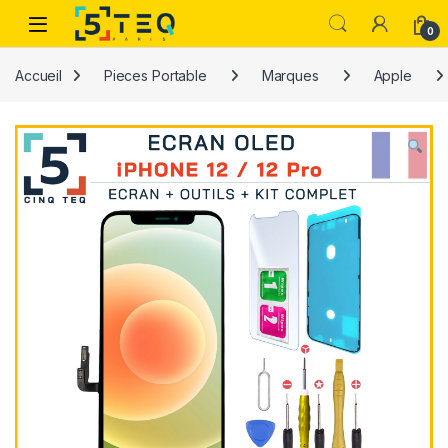
Passer à la navigation
Aller au contenu
0
Accueil
Pieces Portable
Marques
Apple