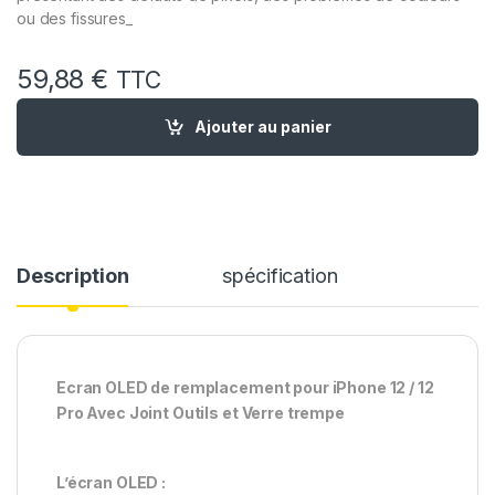
ou des fissures_
59,88
€
TTC
quantité de Ecran OLED Remplacement pour iPhone 12 / 12 Pro
Ajouter au panier
Description
spécification
Ecran OLED de remplacement pour iPhone 12 / 12
Pro Avec Joint Outils et Verre trempe
L’écran OLED :