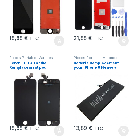
18,88
€
21,88
€
TTC
TTC
Pieces Portable
,
Marques
,
Pieces Portable
,
Marques
,
Apple
,
iPhone 5
Apple
,
iPhone 6
,
Batteries et
Ecran LCD + Tactile
Batterie Remplacement
chargeurs
,
Batteries Apple
Remplacement pour
pour iPhone 6 Neuve +
iPhone 5 Noir + Outils
Colle
18,88
€
13,89
€
TTC
TTC