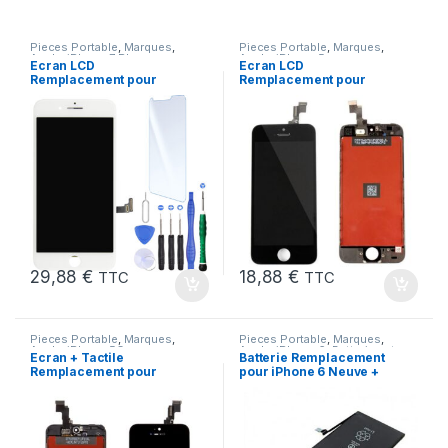
Pieces Portable
,
Marques
,
Pieces Portable
,
Marques
,
Apple
,
iPhone 7 Plus
Apple
,
iPhone 5s
Ecran LCD
Ecran LCD
Remplacement pour
Remplacement pour
iPhone 7 Plus Blanc +
iPhone 5S Noir vitre
KIT Outils
tactile + Outils
29,88
€
18,88
€
TTC
TTC
Pieces Portable
,
Marques
,
Pieces Portable
,
Marques
,
Apple
,
iPhone 5C
Apple
,
iPhone 6
,
Batteries et
Ecran + Tactile
Batterie Remplacement
chargeurs
,
Batteries Apple
Remplacement pour
pour iPhone 6 Neuve +
iPhone 5C Noir + Ecran
Colle
sur Chassis + Outils