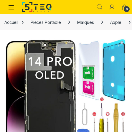
Passer à la navigation
Aller au contenu
0
Accueil
Pieces Portable
Marques
Apple