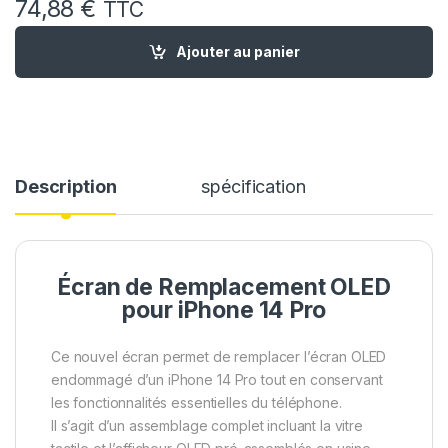
74,88
€
TTC
quantité de Ecran OLED Remplacement iPhone 14 Pro avec Joi
Ajouter au panier
Description
spécification
Écran de Remplacement OLED
pour iPhone 14 Pro
Ce nouvel écran permet de remplacer l’écran OLED
endommagé d’un iPhone 14 Pro tout en conservant
les fonctionnalités essentielles du téléphone.
Il s’agit d’un assemblage complet incluant la vitre