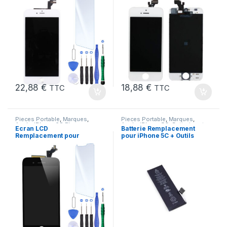
Outils
22,88
€
18,88
€
TTC
TTC
Pieces Portable
,
Marques
,
Pieces Portable
,
Marques
,
Apple
,
iPhone 6S Plus
Apple
,
iPhone 5C
,
Batteries et
Ecran LCD
Batterie Remplacement
chargeurs
,
Batteries Apple
Remplacement pour
pour iPhone 5C + Outils
iPhone 6S Plus Noir
+Verre Trempe +Outils