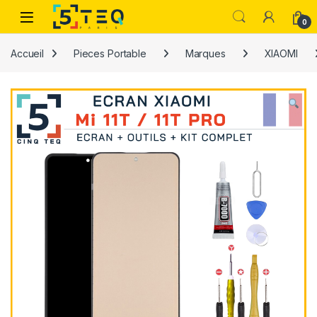
Passer à la navigation
Aller au contenu
0
Accueil
Pieces Portable
Marques
XIAOMI