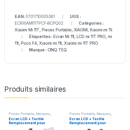
EAN:
3701710005381
UGS :
ECRXIAMI11TPCF4ICPQ02
Catégories :
Xiaomi Mi 11T
,
Pieces Portable
,
XIAOMI
,
Xiaomi mi 11i
Étiquettes :
Ecran Mi 11t
,
LCD mi 11T PRO
,
mi
11t
,
Poco F4
,
Xiaomi mi 11t
,
Xiaomi mi 11T PRO
Marque :
CINQ TEQ
Produits similaires
Pieces Portable
,
Marques
,
Pieces Portable
,
Marques
,
Apple
,
iPhone 6 Plus
Apple
,
iPhone 5
Ecran LCD + Tactile
Ecran LCD + Tactile
Remplacement pour
Remplacement pour
iPhone 6 Plus Blanc +
iPhone 5 Blanc + Outils