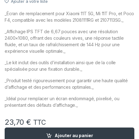
Ajouter à votre liste
_Écran de remplacement pour Xiaomi 11T 5G, Mi 11T Pro, et Poco
F4, compatible avec les modèles 21081111RG et 2107113SG._
_Affichage IPS TFT de 6,67 pouces avec une résolution
2400×1080, offrant des couleurs vives, une réponse tactile
fluide, et un taux de rafraîchissement de 144 Hz pour une
expérience visuelle optimale._
_Le kit inclut des outils d’installation ainsi que de la colle
spécialisée pour une fixation durable._
_Produit testé rigoureusement pour garantir une haute qualité
d’affichage et des performances optimales._
_Idéal pour remplacer un écran endommagé, pixelisé, ou
présentant des défauts d’affichage._
23,70
€
TTC
quantité de Ecran LCD Remplacement pour XIAOMI 11T 5G / MI 1
Ajouter au panier