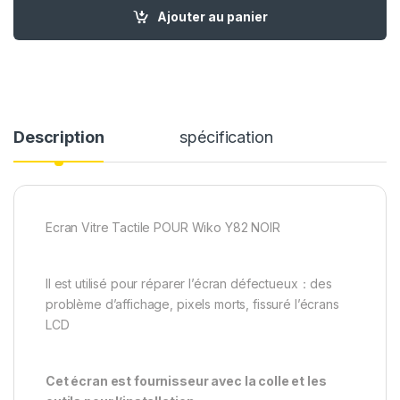
quantité de Ecran LCD Remplacement pour Wiko Y82 Noir + Ou
Ajouter au panier
Description
spécification
Ecran Vitre Tactile POUR Wiko Y82 NOIR
Il est utilisé pour réparer l’écran défectueux：des
problème d’affichage, pixels morts, fissuré l’écrans
LCD
Cet écran est fournisseur avec la colle et les