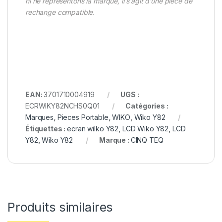
ni ne représentons la marque, il s’agit d’une pièce de
rechange compatible.
EAN:
3701710004919
UGS :
ECRWIKY82NCHS0Q01
Catégories :
Marques
,
Pieces Portable
,
WIKO
,
Wiko Y82
Étiquettes :
ecran wilko Y82
,
LCD Wiko Y82
,
LCD
Y82
,
Wiko Y82
Marque :
CINQ TEQ
Produits similaires