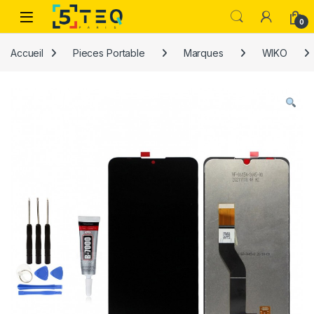
Passer à la navigation
Aller au contenu
0
Accueil
Pieces Portable
Marques
WIKO