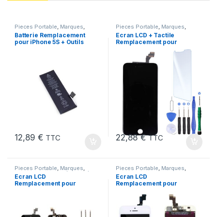
Pieces Portable
,
Marques
,
Pieces Portable
,
Marques
,
Apple
,
iPhone 5s
,
Batteries et
Apple
,
iPhone 6 Plus
Batterie Remplacement
Ecran LCD + Tactile
chargeurs
,
Batteries Apple
pour iPhone 5S + Outils
Remplacement pour
iPhone 6 Plus Noir + Kit
12,89
€
22,88
€
TTC
TTC
Pieces Portable
,
Marques
,
Pieces Portable
,
Marques
,
Apple
,
iPhone 5 SE (1er Gen)
Apple
,
iPhone 5s
Ecran LCD
Ecran LCD
Remplacement pour
Remplacement pour
iPhone 5 SE Noir 1ere
iPhone 5S Blanc vitre
Gen + Outils
tactile + Outils