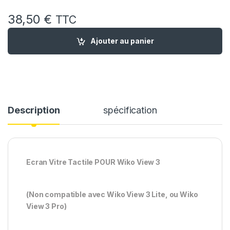
38,50
€
TTC
quantité de Ecran LCD Remplacement pour WIKO View 3 Noir + 
Ajouter au panier
Description
spécification
Ecran Vitre Tactile POUR Wiko View 3
(Non compatible avec Wiko View 3 Lite, ou Wiko
View 3 Pro)