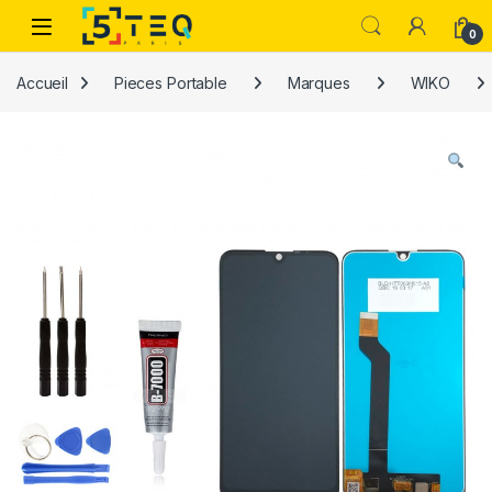
Passer à la navigation
Aller au contenu
0
Accueil
Pieces Portable
Marques
WIKO