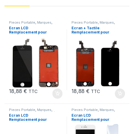
Pieces Portable
,
Marques
,
Pieces Portable
,
Marques
,
Apple
,
iPhone 5s
Apple
,
iPhone 5C
Ecran LCD
Ecran + Tactile
Remplacement pour
Remplacement pour
iPhone 5S Noir vitre
iPhone 5C Noir + Ecran
tactile + Outils
sur Chassis + Outils
18,88
€
18,88
€
TTC
TTC
Pieces Portable
,
Marques
,
Pieces Portable
,
Marques
,
Apple
,
iPhone 5 SE (1er Gen)
Apple
,
iPhone 7
Ecran LCD
Ecran LCD
Remplacement pour
Remplacement pour
iPhone 5 SE Noir 1ere
iPhone 7 Blanc +Verre
Gen + Outils
Trempe +Kit