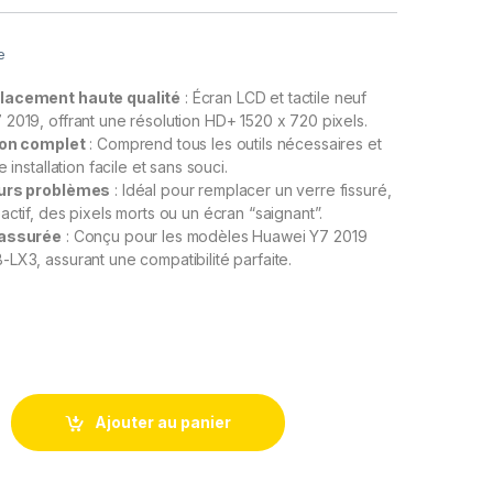
e
lacement haute qualité
: Écran LCD et tactile neuf
2019, offrant une résolution HD+ 1520 x 720 pixels.
ion complet
: Comprend tous les outils nécessaires et
 installation facile et sans souci.
eurs problèmes
: Idéal pour remplacer un verre fissuré,
actif, des pixels morts ou un écran “saignant”.
 assurée
: Conçu pour les modèles Huawei Y7 2019
LX3, assurant une compatibilité parfaite.
Remplacement pour Huawei Y7 2019 Noir + Outils + Colle
Ajouter au panier