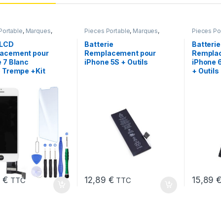
Portable
,
Marques
,
Pieces Portable
,
Marques
,
Pieces Po
iPhone 7
Apple
,
iPhone 5s
,
Batteries et
iPhone 6 
chargeurs
,
Batteries Apple
chargeurs
 LCD
Batterie
Batterie
acement pour
Remplacement pour
Rempla
 7 Blanc
iPhone 5S + Outils
iPhone 
 Trempe +Kit
+ Outils
8
€
12,89
€
15,89
TTC
TTC