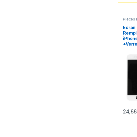
Pieces 
Apple
,
Ecran
Rempl
iPhone
+Verre
24,8