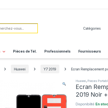
her:
s
Pièces de Tél.
Professionnels
Fournisseurs
Huawei
Y7 2019
Ecran Remplacement pou
Huawei
,
Pieces Portab
Ecran Remp
2019 Noir +
Disponibilité
En sto