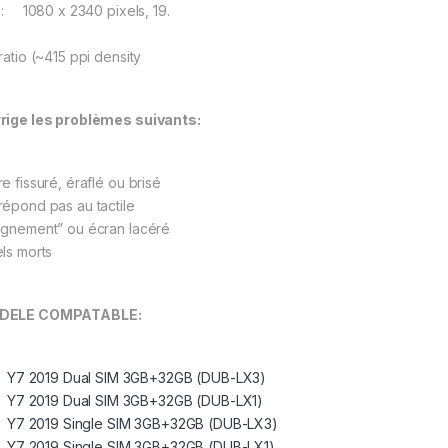
: 1080 x 2340 pixels, 19.
ratio (~415 ppi density
rige les problèmes suivants:
e fissuré, éraflé ou brisé
répond pas au tactile
ignement” ou écran lacéré
els morts
DELE COMPATABLE:
Y7 2019 Dual SIM 3GB+32GB (DUB-LX3)
Y7 2019 Dual SIM 3GB+32GB (DUB-LX1)
Y7 2019 Single SIM 3GB+32GB (DUB-LX3)
Y7 2019 Single SIM 3GB+32GB (DUB-LX1)