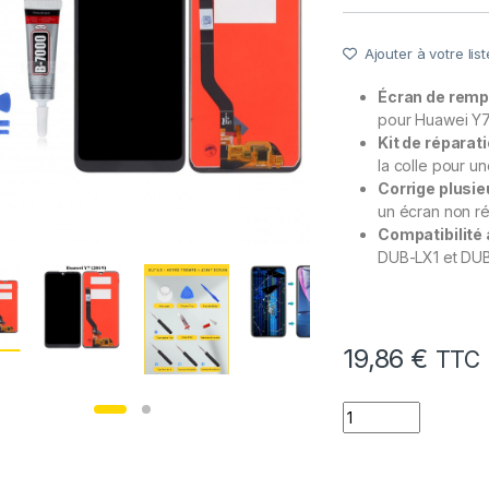
Ajouter à votre list
Écran de remp
pour Huawei Y7 
Kit de réparat
la colle pour une
Corrige plusi
un écran non ré
Compatibilité
DUB-LX1 et DUB-
19,86
€
TTC
quantité de Ecran 