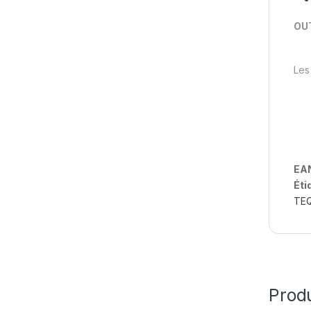
OUT
Les 
EA
Éti
TE
Produ