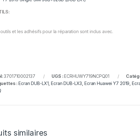
ILS:
outils et les adhésifs pour la réparation sont inclus avec.
N:
3701710002137
UGS :
ECRHUWY719NCPQ01
Catégo
quettes :
Ecran DUB-LX1
,
Ecran DUB-LX3
,
Ecran Huawei Y7 2019
,
Ecr
Q
its similaires