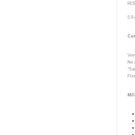
RES
5:9 
Cor
Verr
Ne 
“Sa
Pix
MO