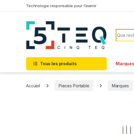
Passer à la navigation
Aller au contenu
Technologie responsable pour l’avenir
Recherc
Tous les produits
Marque
Accueil
Pieces Portable
Marques