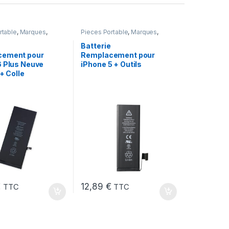
rtable
,
Marques
,
Pieces Portable
,
Marques
,
Plus
,
Batteries et
Apple
,
iPhone 5
,
Batteries et
,
Batteries Apple
chargeurs
,
Batteries Apple
Batterie
cement pour
Remplacement pour
6 Plus Neuve
iPhone 5 + Outils
 + Colle
€
12,89
€
TTC
TTC