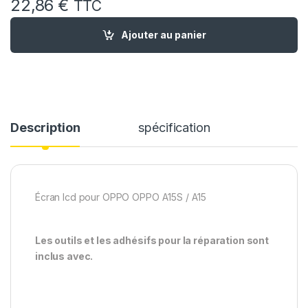
22,86
€
TTC
quantité de Ecran LCD Remplacement pour Oppo A15 / A15S 
Ajouter au panier
Description
spécification
Écran lcd pour OPPO OPPO A15S / A15
Les outils et les adhésifs pour la réparation sont
inclus avec.