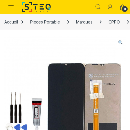
Passer à la navigation
Aller au contenu
0
Accueil
Pieces Portable
Marques
OPPO