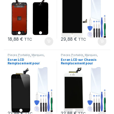
18,88
€
29,88
€
TTC
TTC
Pieces Portable
,
Marques
,
Pieces Portable
,
Marques
,
Apple
,
iPhone 6S Plus
Apple
,
iPhone 6S Plus
Ecran LCD
Ecran LCD sur Chassis
Remplacement pour
Remplacement pour
iPhone 6S Plus Noir
iPhone 6S Plus Blanc
+Verre Trempe +Outils
22,88
€
22,88
€
TTC
TTC