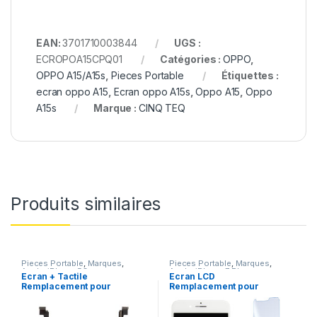
EAN:
3701710003844
UGS :
ECROPOA15CPQ01
Catégories :
OPPO
,
OPPO A15/A15s
,
Pieces Portable
Étiquettes :
ecran oppo A15
,
Ecran oppo A15s
,
Oppo A15
,
Oppo
A15s
Marque :
CINQ TEQ
Produits similaires
Pieces Portable
,
Marques
,
Pieces Portable
,
Marques
,
Apple
,
iPhone 5C
Apple
,
iPhone 7 Plus
Ecran + Tactile
Ecran LCD
Remplacement pour
Remplacement pour
iPhone 5C Noir + Ecran
iPhone 7 Plus Blanc +
sur Chassis + Outils
KIT Outils