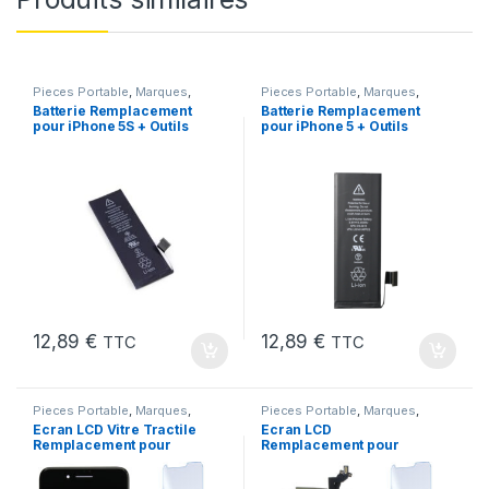
Pieces Portable
,
Marques
,
Pieces Portable
,
Marques
,
Apple
,
iPhone 5s
,
Batteries et
Apple
,
iPhone 5
,
Batteries et
Batterie Remplacement
Batterie Remplacement
chargeurs
,
Batteries Apple
chargeurs
,
Batteries Apple
pour iPhone 5S + Outils
pour iPhone 5 + Outils
12,89
€
12,89
€
TTC
TTC
Pieces Portable
,
Marques
,
Pieces Portable
,
Marques
,
Apple
,
iPhone 7
Apple
,
iPhone 6S Plus
Ecran LCD Vitre Tractile
Ecran LCD
Remplacement pour
Remplacement pour
iPhone 7 Noir +Kit
iPhone 6S Plus Noir
+Verre Trempe +Outils