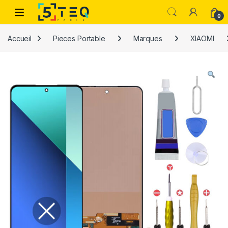
Passer à la navigation
Aller au contenu
0
Accueil
Pieces Portable
Marques
XIAOMI