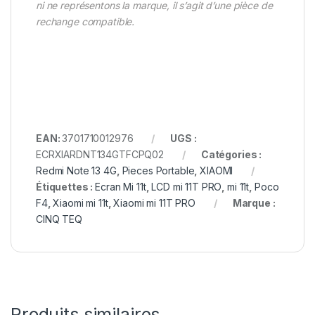
ni ne représentons la marque, il s’agit d’une pièce de
rechange compatible.
EAN:
3701710012976
UGS :
ECRXIARDNT134GTFCPQ02
Catégories :
Redmi Note 13 4G
,
Pieces Portable
,
XIAOMI
Étiquettes :
Ecran Mi 11t
,
LCD mi 11T PRO
,
mi 11t
,
Poco
F4
,
Xiaomi mi 11t
,
Xiaomi mi 11T PRO
Marque :
CINQ TEQ
Produits similaires