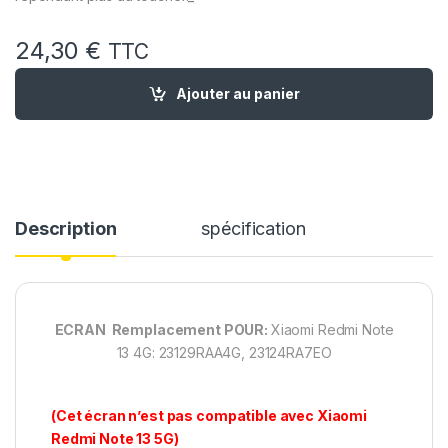
24,30
€
TTC
quantité de Ecran LCD Remplacement Xiaomi Redmi Note 13
Ajouter au panier
Description
spécification
ECRAN Remplacement POUR:
Xiaomi Redmi Note
13 4G: 23129RAA4G, 23124RA7EO
(Cet écran n’est pas compatible avec Xiaomi
Redmi Note 13 5G)