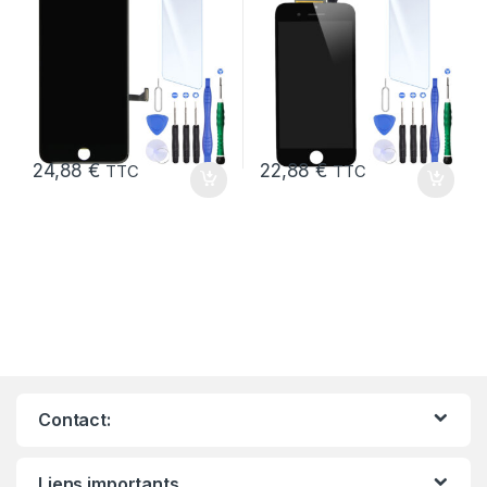
24,88
€
22,88
€
TTC
TTC
Contact:
Liens importants