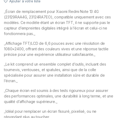
Ajouter à votre liste
_Écran de remplacement pour Xiaomi Redmi Note 13 4G
(23129RAA4G, 23124RA7EO), compatible uniquement avec ces
modèles. Ce modèle étant un écran TFT, il ne supporte pas le
capteur d’empreintes digitales intégré à l’écran et celui-ci ne
fonctionnera pas._
_Affichage TFT/LCD de 6,6 pouces avec une résolution de
1080×2400, offrant des couleurs vives et une réponse tactile
précise pour une expérience utilisateur satisfaisante._
_Le kit comprend un ensemble complet d’outils, incluant des
tournevis, ventouses, et spatules, ainsi que de la colle
spécialisée pour assurer une installation sûre et durable de
l’écran._
_Chaque écran est soumis à des tests rigoureux pour assurer
des performances optimales, une durabilité à long terme, et une
qualité d’affichage supérieure._
_Idéal pour remplacer un écran fissuré, pixelisé, ou ne
répondant plus au toucher._