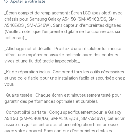
Ajouter à votre liste
_Écran complet de remplacement : Écran LCD (pas oled) avec
châssis pour Samsung Galaxy A54 5G (SM-A546B/DS, SM-
A546E/DS , SM-A546W). Sans capteur d’empreintes digitales
(Veuillez noter que l’empreinte digitale ne fonctionne pas sur
cet écran)._
_Affichage net et détaillé : Profitez d’une résolution lumineuse
offrant une expérience visuelle optimale avec des couleurs
vives et une fluidité tactile impeccable._
_Kit de réparation inclus : Comprend tous les outils nécessaires
et une colle fiable pour une installation facile et sécurisée chez
vous._
_Qualité testée : Chaque écran est minutieusement testé pour
garantir des performances optimales et durables._
_Compatibilité parfaite : Conçu spécifiquement pour le Galaxy
A54 5G (SM-A546B/DS, SM-A546E/DS , SM-A546W), cet écran
assure un ajustement précis et une intégration harmonieuse
avec votre appareil. Sans capteur d’empreintes digitales