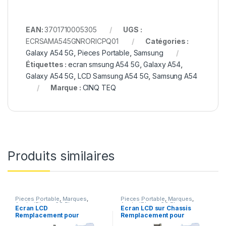
EAN:
3701710005305
UGS :
ECRSAMA545GNRORICPQ01
Catégories :
Galaxy A54 5G
,
Pieces Portable
,
Samsung
Étiquettes :
ecran smsung A54 5G
,
Galaxy A54
,
Galaxy A54 5G
,
LCD Samsung A54 5G
,
Samsung A54
Marque :
CINQ TEQ
Produits similaires
Pieces Portable
,
Marques
,
Pieces Portable
,
Marques
,
Apple
,
iPhone 6S Plus
Apple
,
iPhone 6S Plus
Ecran LCD
Ecran LCD sur Chassis
Remplacement pour
Remplacement pour
iPhone 6S Plus Noir
iPhone 6S Plus Blanc