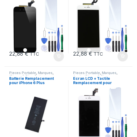
+Verre Trempe +Outils
22,88
€
22,88
€
TTC
TTC
Pieces Portable
,
Marques
,
Pieces Portable
,
Marques
,
iPhone 6 Plus
,
Batteries et
Apple
,
iPhone 6 Plus
Batterie Remplacement
Ecran LCD + Tactile
chargeurs
,
Batteries Apple
pour iPhone 6 Plus
Remplacement pour
Neuve + Outils + Colle
iPhone 6 Plus Blanc +
Outils