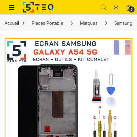
Passer à la navigation
Aller au contenu
0
Accueil
Pieces Portable
Marques
Samsung