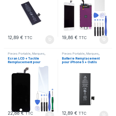
12,89
€
19,86
€
TTC
TTC
Pieces Portable
,
Marques
,
Pieces Portable
,
Marques
,
Apple
,
iPhone 6 Plus
Apple
,
iPhone 5
,
Batteries et
Ecran LCD + Tactile
Batterie Remplacement
chargeurs
,
Batteries Apple
Remplacement pour
pour iPhone 5 + Outils
iPhone 6 Plus Noir + Kit
22,88
€
12,89
€
TTC
TTC