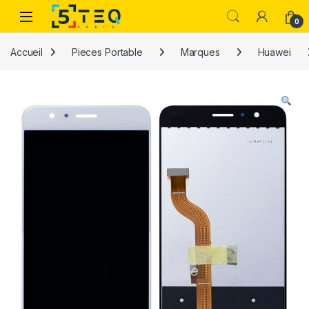
Passer à la navigation
Aller au contenu
0
Accueil
Pieces Portable
Marques
Huawei