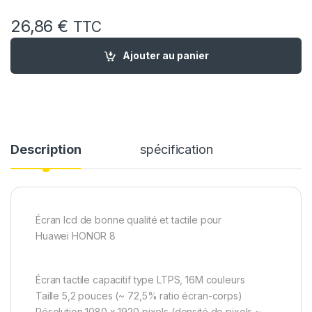
26,86
€
TTC
quantité de Ecran Remplacement pour Huawei honor 8 Blanc +
Ajouter au panier
Description
spécification
Écran lcd de bonne qualité et tactile pour
Huawei HONOR 8
Écran tactile capacitif type LTPS, 16M couleurs
Taille 5,2 pouces (~ 72,5% ratio écran-corps)
Résolution 1080 x 1920 pixels (densité de pixels ~