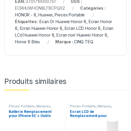
EAN:
3701710000751
UGS :
ECRHUWHON8LTBCPQ02
Catégories :
HONOR - 8
,
Huawei
,
Pieces Portable
Étiquettes :
Ecan Or Huawei Honor 8
,
Ecran Honor
8
,
Ecran Huawei Honor 8
,
Ecran LCD Honor 8
,
Ecran
LCd Huawei Honor 8
,
Ecran noir Huawei Honor 8
,
Honor 8 Bleu
Marque :
CINQ TEQ
Produits similaires
Pieces Portable
,
Marques
,
Pieces Portable
,
Marques
,
Apple
,
iPhone 5C
,
Batteries et
Apple
,
iPhone 6
Batterie Remplacement
Ecran LCD de
chargeurs
,
Batteries Apple
pour iPhone 5C + Outils
Remplacement pour
iPhone 6 Blanc avec
Outils et Verre trempé