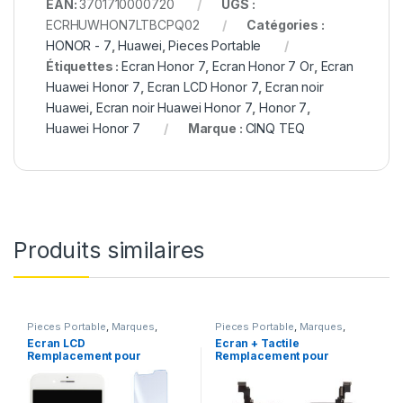
EAN:
3701710000720
UGS :
ECRHUWHON7LTBCPQ02
Catégories :
HONOR - 7
,
Huawei
,
Pieces Portable
Étiquettes :
Ecran Honor 7
,
Ecran Honor 7 Or
,
Ecran
Huawei Honor 7
,
Ecran LCD Honor 7
,
Ecran noir
Huawei
,
Ecran noir Huawei Honor 7
,
Honor 7
,
Huawei Honor 7
Marque :
CINQ TEQ
Produits similaires
Pieces Portable
,
Marques
,
Pieces Portable
,
Marques
,
Apple
,
iPhone 7 Plus
Apple
,
iPhone 5C
Ecran LCD
Ecran + Tactile
Remplacement pour
Remplacement pour
iPhone 7 Plus Blanc +
iPhone 5C Noir + Ecran
KIT Outils
sur Chassis + Outils