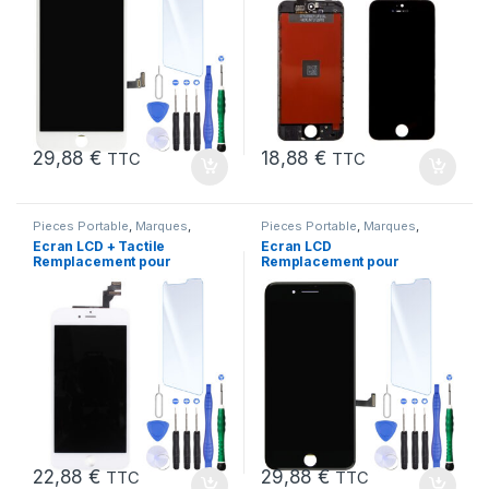
29,88
€
18,88
€
TTC
TTC
Pieces Portable
,
Marques
,
Pieces Portable
,
Marques
,
Apple
,
iPhone 6 Plus
Apple
,
iPhone 7 Plus
Ecran LCD + Tactile
Ecran LCD
Remplacement pour
Remplacement pour
iPhone 6 Plus Blanc +
iPhone 7 Plus Noir
Outils
+Verre Trempe +Kit
22,88
€
29,88
€
TTC
TTC