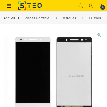
Passer à la navigation
Aller au contenu
0
Accueil
Pieces Portable
Marques
Huawei