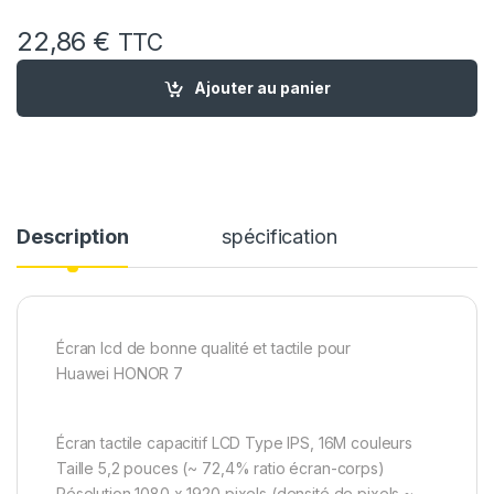
22,86
€
TTC
quantité de Ecran Remplacement pour Huawei honor 7 Blanc +
Ajouter au panier
Description
spécification
Écran lcd de bonne qualité et tactile pour
Huawei HONOR 7
Écran tactile capacitif LCD Type IPS, 16M couleurs
Taille 5,2 pouces (~ 72,4% ratio écran-corps)
Résolution 1080 x 1920 pixels (densité de pixels ~