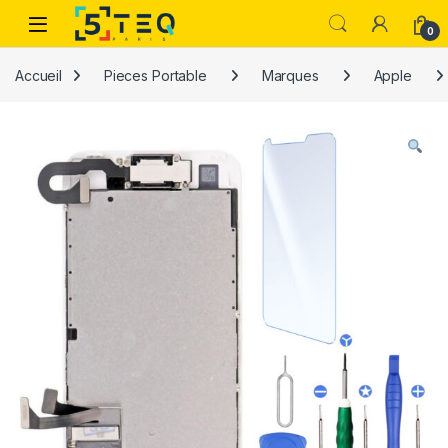
Passer à la navigation
Aller au contenu
0
Accueil
Pieces Portable
Marques
Apple