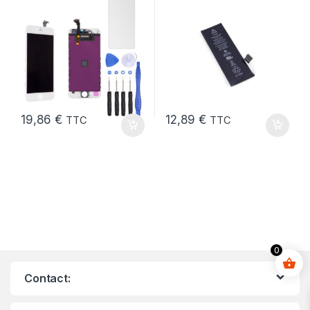
Outils et Verre trempé
19,86
€
12,89
€
TTC
TTC
0
Contact: