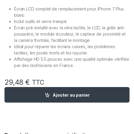
Écran LCD complet de remplacement pour iPhone 7 Plus
blanc
Inclut outils et verre trempé
Écran pré-installé avec la vitre tactile, le LCD, la grille anti-
poussière, le module écouteur, le capteur de proximité et
la caméra frontale, facilitant le montage
Idéal pour réparer les écrans cassés, les problèmes
tactiles, les pixels morts et les rayures
Affichage HD 5.5 pouces avec une qualité optimale vérifiée
par des techniciens en France
29,48
€
TTC
quantité de Ecran Complet Remplacement pour IPHONE 7 Plus
Ajouter au panier