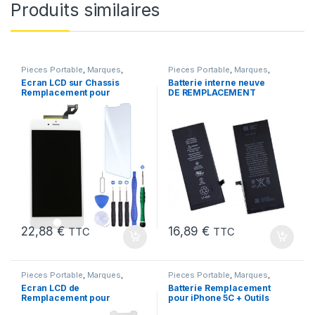
Produits similaires
Pieces Portable
,
Marques
,
Pieces Portable
,
Marques
,
Apple
,
iPhone 6S Plus
Apple
,
iPhone 6s
,
Batteries et
Ecran LCD sur Chassis
Batterie interne neuve
chargeurs
,
Batteries
,
Batteries
Remplacement pour
DE REMPLACEMENT
Apple
iPhone 6S Plus Blanc
pour iPhone 6S + Outils
22,88
€
16,89
€
TTC
TTC
Pieces Portable
,
Marques
,
Pieces Portable
,
Marques
,
Apple
,
iPhone 6
Apple
,
iPhone 5C
,
Batteries et
Ecran LCD de
Batterie Remplacement
chargeurs
,
Batteries Apple
Remplacement pour
pour iPhone 5C + Outils
iPhone 6 Blanc avec