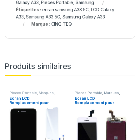
Galaxy A33
,
Pieces Portable
,
Samsung
Étiquettes :
ecran samsung A33 5G
,
LCD Galaxy
A33
,
Samsung A33 5G
,
Samsung Galaxy A33
Marque :
CINQ TEQ
Produits similaires
Pieces Portable
,
Marques
,
Pieces Portable
,
Marques
,
Apple
,
iPhone 7 Plus
Apple
,
iPhone 5s
Ecran LCD
Ecran LCD
Remplacement pour
Remplacement pour
iPhone 7 Plus Noir
iPhone 5S Blanc vitre
+Verre Trempe +Kit
tactile + Outils