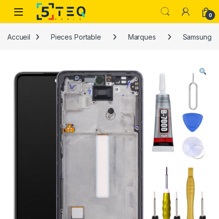
Passer à la navigation
Aller au contenu
0
Accueil
Pieces Portable
Marques
Samsung