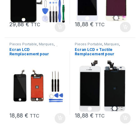
29,88
€
18,88
€
TTC
TTC
Pieces Portable
,
Marques
,
Pieces Portable
,
Marques
,
Apple
,
iPhone 5 SE (1er Gen)
Apple
,
iPhone 5
Ecran LCD
Ecran LCD + Tactile
Remplacement pour
Remplacement pour
iPhone 5 SE Noir 1ere
iPhone 5 Blanc + Outils
Gen + Outils
18,88
€
18,88
€
TTC
TTC