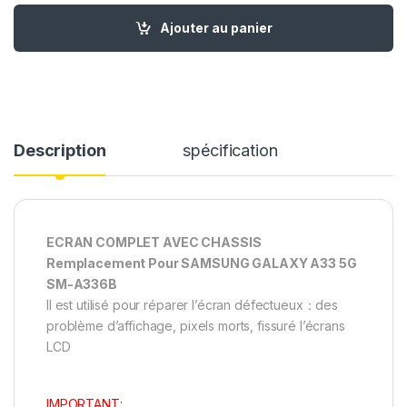
quantité de Ecran Complet remplacement pour Samsung Gal
Ajouter au panier
Description
spécification
ECRAN COMPLET AVEC CHASSIS
Remplacement Pour SAMSUNG GALAXY A33 5G
SM-A336B
Il est utilisé pour réparer l’écran défectueux：des
problème d’affichage, pixels morts, fissuré l’écrans
LCD
IMPORTANT: