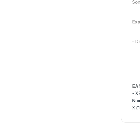
Son
Exp
–
De
EA
- X
Noi
XZ1