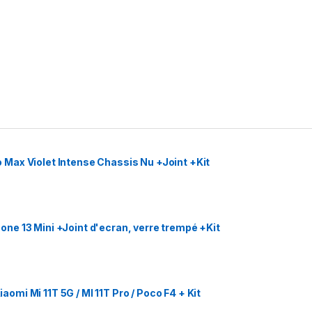
Max Violet Intense Chassis Nu +Joint +Kit
e 13 Mini +Joint d'ecran, verre trempé +Kit
mi Mi 11T 5G / MI 11T Pro / Poco F4 + Kit