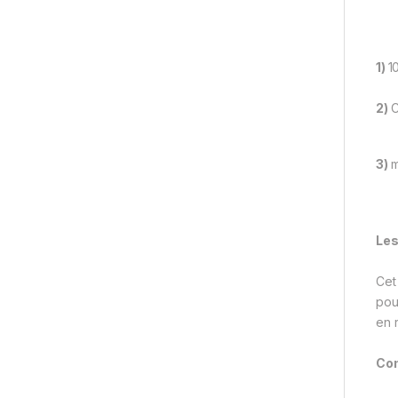
1)
1
2)
C
3)
m
Les
Cet
pou
en 
Com