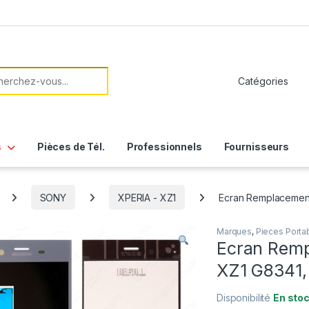
her:
s
Pièces de Tél.
Professionnels
Fournisseurs
SONY
XPERIA - XZ1
Ecran Remplacement
Marques
,
Pieces Porta
Ecran Remp
XZ1 G8341,
Disponibilité
En sto