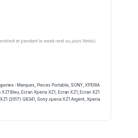
ndredi et pendant le week-end ou jours fériés).
gories :
Marques
,
Pieces Portable
,
SONY
,
XPERIA
 XZ1 Bleu
,
Ecran Xperia XZ1
,
Ecran XZ1
,
Ecran XZ1
 XZ1 (2017) G8341
,
Sony xperia XZ1 Argent
,
Xperia