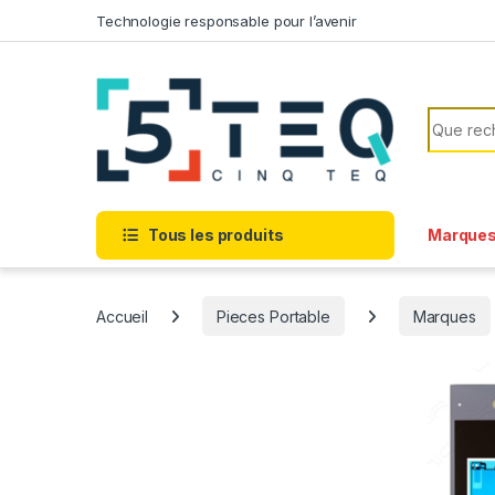
Passer à la navigation
Aller au contenu
Technologie responsable pour l’avenir
Recherc
Tous les produits
Marque
Accueil
Pieces Portable
Marques