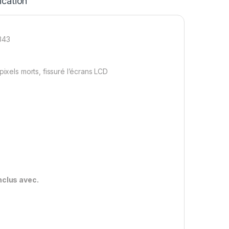
ication
343
pixels morts, fissuré l’écrans LCD
inclus avec.