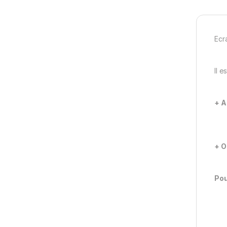
Ecr
Il 
+ A
+ O
Pou