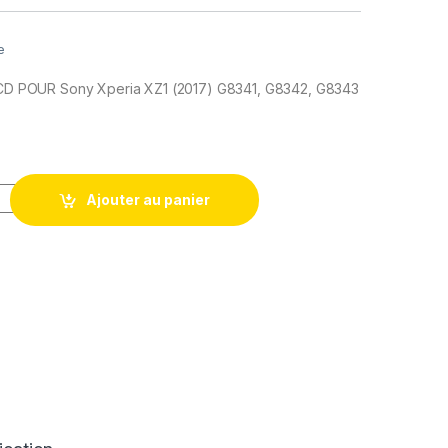
e
 LCD POUR Sony Xperia XZ1 (2017) G8341, G8342, G8343
 Remplacement pour Sony Xperia XZ1 G8341, G8342, G8343 Bleu 
Ajouter au panier