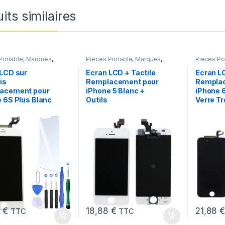
its similaires
Portable
,
Marques
,
Pieces Portable
,
Marques
,
Pieces Po
iPhone 6S Plus
Apple
,
iPhone 5
Apple
,
iP
 LCD sur
Ecran LCD + Tactile
Ecran L
is
Remplacement pour
Rempla
acement pour
iPhone 5 Blanc +
iPhone 6
 6S Plus Blanc
Outils
Verre T
8
€
18,88
€
21,88
TTC
TTC