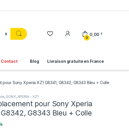
0,00
€
0
Contact
Blog
Livraison gratuite en France
 pour Sony Xperia XZ1 G8341, G8342, G8343 Bleu + Colle
ble
,
SONY
,
XPERIA - XZ1
lacement pour Sony Xperia
 G8342, G8343 Bleu + Colle
ck