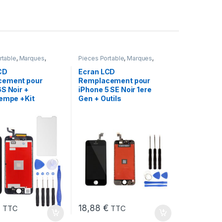
rtable
,
Marques
,
Pieces Portable
,
Marques
,
hone 6s
Apple
,
iPhone 5 SE (1er Gen)
CD
Ecran LCD
cement pour
Remplacement pour
S Noir +
iPhone 5 SE Noir 1ere
rempe +Kit
Gen + Outils
€
18,88
€
TTC
TTC