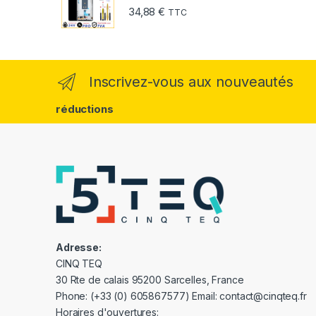
34,88
€
TTC
Inscrivez-vous aux nouveautés
réductions
Adresse:
CINQ TEQ
30 Rte de calais 95200 Sarcelles, France
Phone: (+33 (0) 605867577) Email: contact@cinqteq.fr
Horaires d'ouvertures: