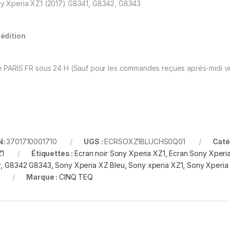
y Xperia XZ1 (2017) G8341, G8342, G8343
édition
 PARIS FR sous 24 H (Sauf pour les commandes reçues après-midi ve
N:
3701710001710
UGS :
ECRSOXZ1BLUCHS0Q01
Caté
Z1
Étiquettes :
Ecran noir Sony Xperia XZ1
,
Ecran Sony Xperia
r
,
G8342 G8343
,
Sony Xperia XZ Bleu
,
Sony xperia XZ1
,
Sony Xperia
Marque :
CINQ TEQ