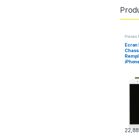
Produ
Pieces 
Apple
,
Ecran
Chass
Rempl
iPhone
22,8