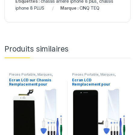
Étiquettes :
chassis arriere iphone 8 plus
,
chassis
iphone 8 PLUS
Marque :
CINQ TEQ
Produits similaires
Pieces Portable
,
Marques
,
Pieces Portable
,
Marques
,
Apple
,
iPhone 6S Plus
Apple
,
iPhone 7 Plus
Ecran LCD sur Chassis
Ecran LCD
Remplacement pour
Remplacement pour
iPhone 6S Plus Blanc
iPhone 7 Plus Noir
+Verre Trempe +Kit