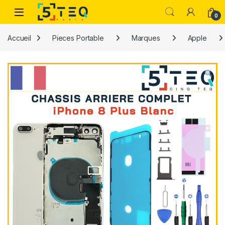
Passer à la navigation
Aller au contenu
0
Accueil
Pieces Portable
Marques
Apple