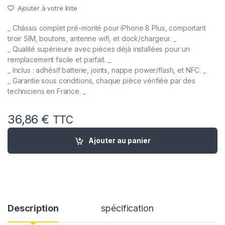
Ajouter à votre liste
_ Châssis complet pré-monté pour iPhone 8 Plus, comportant
tiroir SIM, boutons, antenne wifi, et dock/chargeur. _
_ Qualité supérieure avec pièces déjà installées pour un
remplacement facile et parfait. _
_ Inclus : adhésif batterie, joints, nappe power/flash, et NFC. _
_ Garantie sous conditions, chaque pièce vérifiée par des
techniciens en France. _
36,86
€
TTC
quantité de Chassis Complet Remplacement pour iPhone 8 Pl
Ajouter au panier
Description
spécification