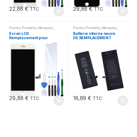
22,88
€
29,88
€
TTC
TTC
Pieces Portable
,
Marques
,
Pieces Portable
,
Marques
,
Apple
,
iPhone 7 Plus
Apple
,
iPhone 6s
,
Batteries et
Ecran LCD
Batterie interne neuve
chargeurs
,
Batteries
,
Batteries
Remplacement pour
DE REMPLACEMENT
Apple
iPhone 7 Plus Blanc +
pour iPhone 6S + Outils
KIT Outils
29,88
€
16,89
€
TTC
TTC