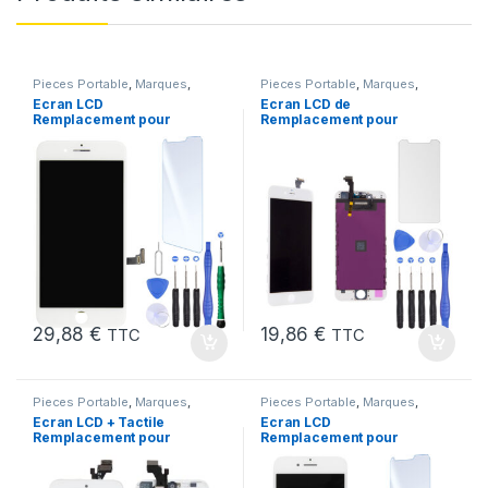
Pieces Portable
,
Marques
,
Pieces Portable
,
Marques
,
Apple
,
iPhone 7 Plus
Apple
,
iPhone 6
Ecran LCD
Ecran LCD de
Remplacement pour
Remplacement pour
iPhone 7 Plus Blanc +
iPhone 6 Blanc avec
KIT Outils
Outils et Verre trempé
29,88
€
19,86
€
TTC
TTC
Pieces Portable
,
Marques
,
Pieces Portable
,
Marques
,
Apple
,
iPhone 5
Apple
,
iPhone 7
Ecran LCD + Tactile
Ecran LCD
Remplacement pour
Remplacement pour
iPhone 5 Blanc + Outils
iPhone 7 Blanc +Verre
Trempe +Kit