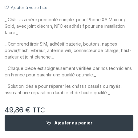
Ajouter à votre liste
_ Châssis arrière prémonté complet pour iPhone XS Max or /
Gold, avec joint d’écran, NFC et adhésif pour une installation
facile._
_ Comprend tiroir SIM, adhésif batterie, boutons, nappes
power/flash, vibreur, antenne wifi, connecteur de charge, haut-
parleur et joint étanche._
_ Chaque pièce est soigneusement vérifiée par nos techniciens
en France pour garantir une qualité optimale._
_ Solution idéale pour réparer les châssis cassés ou rayés,
assurant une réparation durable et de haute qualité._
49,86
€
TTC
quantité de Chassis Prémonté Remplacement pour iPhone XS 
Ajouter au panier