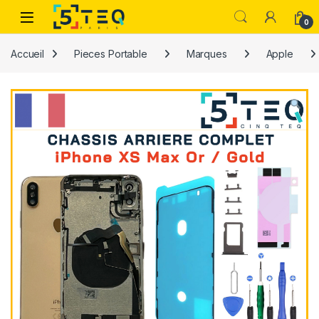
Passer à la navigation
Aller au contenu
0
Accueil
Pieces Portable
Marques
Apple