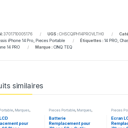
N:
3701710005176
UGS :
CHSCQIPH14PROVLTH0
Caté
ssis iPhone 14 Pro
,
Pieces Portable
Étiquettes :
14 PRO
,
Chas
one 14 PRO
Marque :
CINQ TEQ
its similaires
Portable
,
Marques
,
Pieces Portable
,
Marques
,
Pieces Po
iPhone 6s
Apple
,
iPhone 5C
,
Batteries et
Apple
,
iP
chargeurs
,
Batteries Apple
 LCD
Batterie
Ecran L
acement pour
Remplacement pour
Rempla