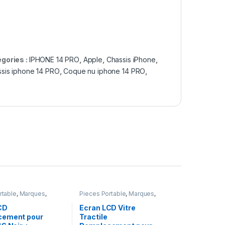
gories :
IPHONE 14 PRO
,
Apple
,
Chassis iPhone
,
sis iphone 14 PRO
,
Coque nu iphone 14 PRO
,
rtable
,
Marques
,
Pieces Portable
,
Marques
,
hone 6s
Apple
,
iPhone 7
CD
Ecran LCD Vitre
cement pour
Tractile