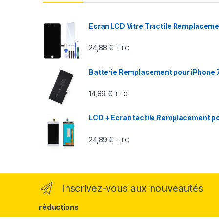
Ecran LCD Vitre Tractile Remplacemen
24,88
€
TTC
Batterie Remplacement pour iPhone 7 
14,89
€
TTC
LCD + Ecran tactile Remplacement pou
24,89
€
TTC
Inscrivez-vous aux nouveautés
réductions