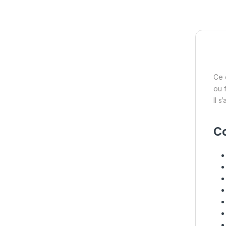
Ce 
ou 
Il s
Co