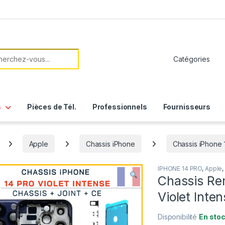
her:
s
Pièces de Tél.
Professionnels
Fournisseurs
Apple
Chassis iPhone
Chassis iPhone 
IPHONE 14 PRO
,
Apple
,
Chassis Re
Violet Inte
Disponibilité
En sto