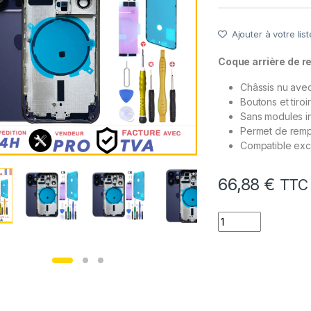
Ajouter à votre list
Coque arrière de 
Châssis nu avec 
Boutons et tiroi
Sans modules i
Permet de remp
Compatible exc
66,88
€
TTC
quantité de Chassi