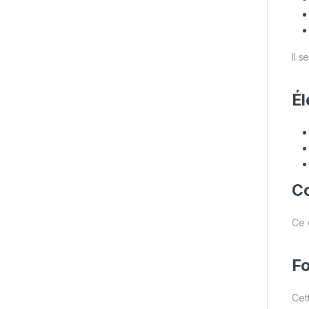
Il s
Él
Co
Ce 
Fo
Cet