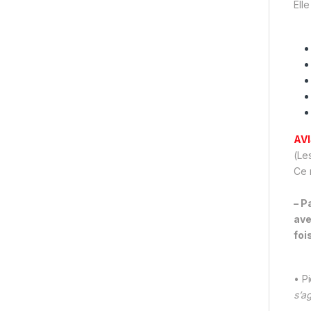
Ell
AV
(Les
Ce 
– P
ave
foi
• P
s’a