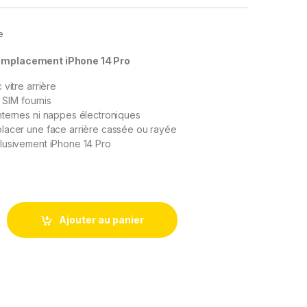
e
remplacement iPhone 14 Pro
vitre arrière
r SIM fournis
nternes ni nappes électroniques
lacer une face arrière cassée ou rayée
lusivement iPhone 14 Pro
s Remplacement iPhone 14 Pro Violet Intense Chassis Nu +Joint
Ajouter au panier