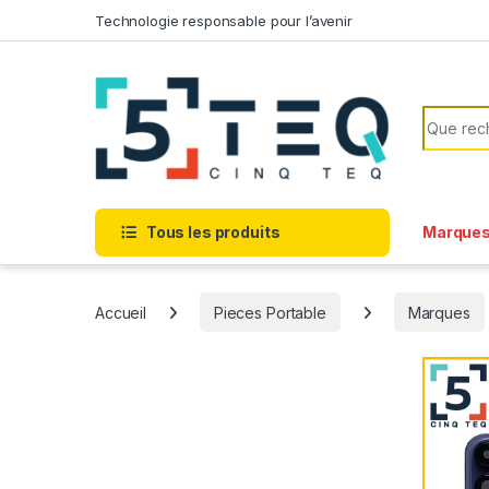
Passer à la navigation
Aller au contenu
Technologie responsable pour l’avenir
Recherc
Tous les produits
Marque
Accueil
Pieces Portable
Marques