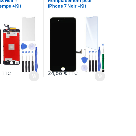
S Noir +
Remplacement pour
rempe +Kit
iPhone 7 Noir +Kit
€
24,88
€
TTC
TTC