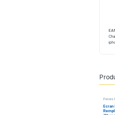
EA
Cha
iph
Produ
Pieces 
Apple
,
Ecran
Rempl