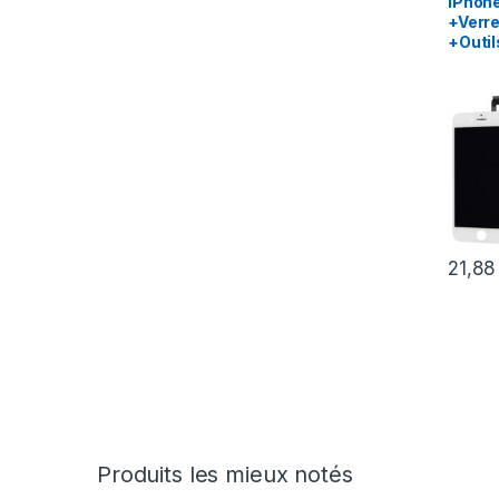
iPhone
+Verr
+Outil
21,8
Produits les mieux notés