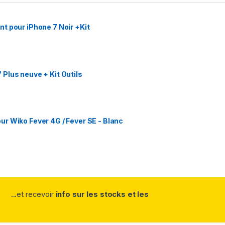
t pour iPhone 7 Noir +Kit
Plus neuve + Kit Outils
r Wiko Fever 4G / Fever SE - Blanc
...et recevoir
info sur les stocks et les