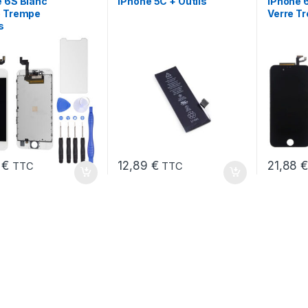
 6S Blanc
iPhone 5C + Outils
iPhone 6
e Trempe
Verre T
s
8
€
12,89
€
21,88
TTC
TTC