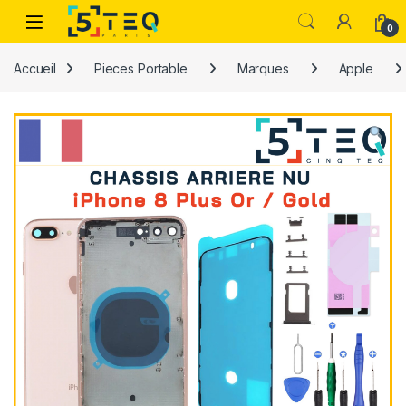
Passer à la navigation
Aller au contenu
0
Accueil
Pieces Portable
Marques
Apple