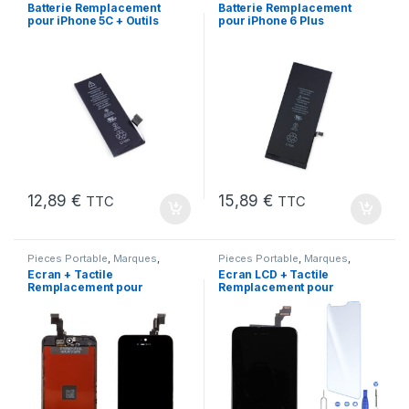
Apple
,
iPhone 5C
,
Batteries et
iPhone 6 Plus
,
Batteries et
Batterie Remplacement
Batterie Remplacement
chargeurs
,
Batteries Apple
chargeurs
,
Batteries Apple
pour iPhone 5C + Outils
pour iPhone 6 Plus
Neuve + Outils + Colle
12,89
€
15,89
€
TTC
TTC
Pieces Portable
,
Marques
,
Pieces Portable
,
Marques
,
Apple
,
iPhone 5C
Apple
,
iPhone 6 Plus
Ecran + Tactile
Ecran LCD + Tactile
Remplacement pour
Remplacement pour
iPhone 5C Noir + Ecran
iPhone 6 Plus Noir + Kit
sur Chassis + Outils