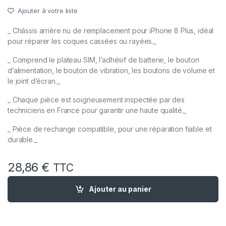
Ajouter à votre liste
_ Châssis arrière nu de remplacement pour iPhone 8 Plus, idéal
pour réparer les coques cassées ou rayées._
_ Comprend le plateau SIM, l’adhésif de batterie, le bouton
d’alimentation, le bouton de vibration, les boutons de volume et
le joint d’écran._
_ Chaque pièce est soigneusement inspectée par des
techniciens en France pour garantir une haute qualité._
_ Pièce de rechange compatible, pour une réparation fiable et
durable._
28,86
€
TTC
quantité de Chassis Remplacement NU pour iPhone 8 Plus Or / 
Ajouter au panier