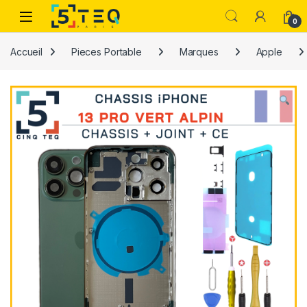
Passer à la navigation
Aller au contenu
0
Accueil
Pieces Portable
Marques
Apple