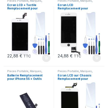
Pieces Portable
,
Marques
,
Pieces Portable
,
Marques
,
Apple
,
iPhone 6 Plus
Apple
,
iPhone 7
Ecran LCD + Tactile
Ecran LCD
Remplacement pour
Remplacement pour
iPhone 6 Plus Blanc +
iPhone 7 Blanc +Verre
Outils
Trempe +Kit
22,88
€
24,88
€
TTC
TTC
Pieces Portable
,
Marques
,
Pieces Portable
,
Marques
,
Apple
,
iPhone 5s
,
Batteries et
Apple
,
iPhone 6S Plus
Batterie Remplacement
Ecran LCD sur Chassis
chargeurs
,
Batteries Apple
pour iPhone 5S + Outils
Remplacement pour
iPhone 6S Plus Blanc