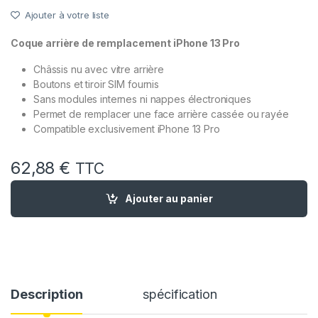
Ajouter à votre liste
Coque arrière de remplacement iPhone 13 Pro
Châssis nu avec vitre arrière
Boutons et tiroir SIM fournis
Sans modules internes ni nappes électroniques
Permet de remplacer une face arrière cassée ou rayée
Compatible exclusivement iPhone 13 Pro
62,88
€
TTC
quantité de Chassis Remplacement iPhone 13 Pro Vert Alpin 
Ajouter au panier
Description
spécification