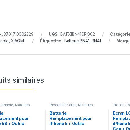
N:
3701710002229
UGS :
BATXIBN41CPQ02
Catégorie
table
,
XIAOMI
Étiquettes :
Batterie BN41
,
BN41
Marqu
its similaires
Portable
,
Marques
,
Pieces Portable
,
Marques
,
Pieces Po
iPhone 5s
,
Batteries et
Apple
,
iPhone 5
,
Batteries et
Apple
,
iPh
rs
,
Batteries Apple
chargeurs
,
Batteries Apple
ie
Batterie
Ecran L
acement pour
Remplacement pour
Rempla
 5S + Outils
iPhone 5 + Outils
iPhone 5
Gen + Ou