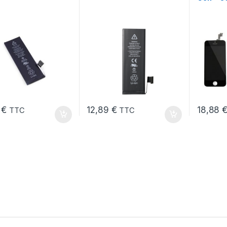
9
€
12,89
€
18,88
TTC
TTC