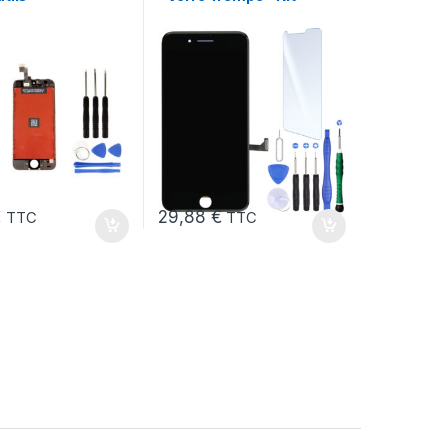
€
29,88
€
TTC
TTC