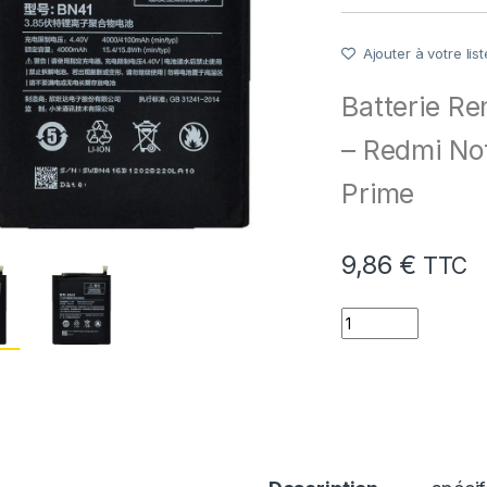
Ajouter à votre list
Batterie R
– Redmi Not
Prime
9,86
€
TTC
quantité de Batter