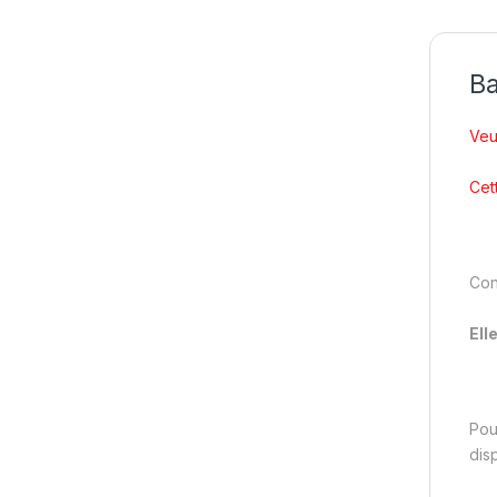
Ba
Veu
Cet
Conç
Ell
Pou
dis