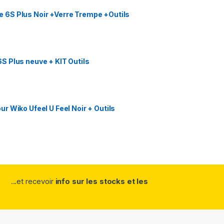
 6S Plus Noir +Verre Trempe +Outils
S Plus neuve + KIT Outils
r Wiko Ufeel U Feel Noir + Outils
...et recevoir
info sur les stocks et les