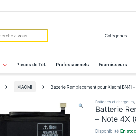
her:
s
Pièces de Tél.
Professionnels
Fournisseurs
XIAOMI
Batterie Remplacement pour Xiaomi BN41 –
Batteries et chargeurs
,
Batterie R
– Note 4X (
Disponibilité
En sto