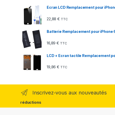
Ecran LCD Remplacement pour iPhone
22,88
€
TTC
Batterie Remplacement pour iPhone 6
16,89
€
TTC
LCD + Ecran tactile Remplacement pou
19,86
€
TTC
Inscrivez-vous aux nouveautés
réductions