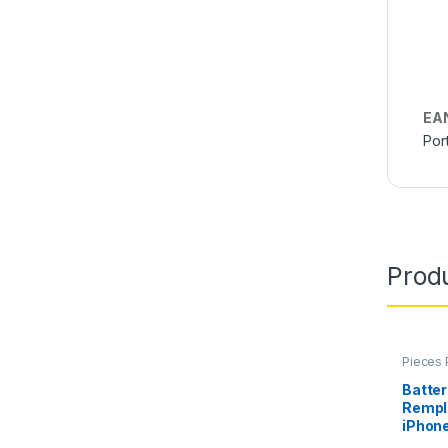
EA
Por
Produ
Pieces 
Apple
,
chargeu
Batter
Rempl
iPhone