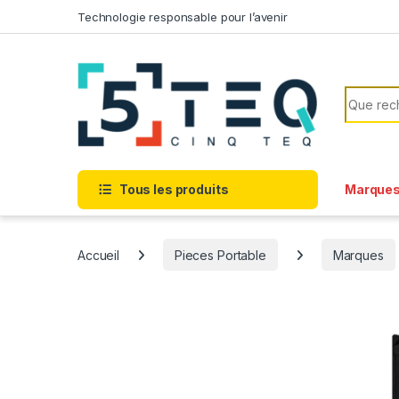
Passer à la navigation
Aller au contenu
Technologie responsable pour l’avenir
Recherc
Tous les produits
Marque
Accueil
Pieces Portable
Marques