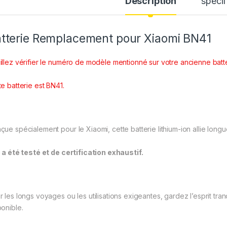
Description
spécif
tterie Remplacement pour Xiaomi BN41
illez vérifier le numéro de modèle mentionné sur votre ancienne bat
te batterie est BN41.
ue spécialement pour le Xiaomi, cette batterie lithium-ion allie longue 
e a été testé et de certification exhaustif.
r les longs voyages ou les utilisations exigeantes, gardez l’esprit tra
ponible.