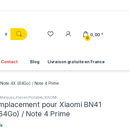
0,00
€
0
Contact
Blog
Livraison gratuite en France
 Note 4X (64Go) / Note 4 Prime
Marques
,
Pieces Portable
,
XIAOMI
emplacement pour Xiaomi BN41
64Go) / Note 4 Prime
ck