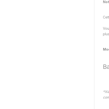
Not
Cet
Vou
plus
Mod
Ba
*Xi
com