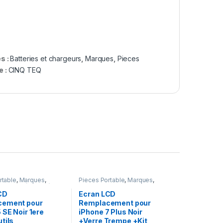
s :
Batteries et chargeurs
,
Marques
,
Pieces
e :
CINQ TEQ
rtable
,
Marques
,
Pieces Portable
,
Marques
,
one 5 SE (1er Gen)
Apple
,
iPhone 7 Plus
CD
Ecran LCD
cement pour
Remplacement pour
 SE Noir 1ere
iPhone 7 Plus Noir
tils
+Verre Trempe +Kit