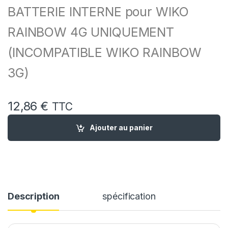
BATTERIE INTERNE pour WIKO
RAINBOW 4G UNIQUEMENT
(INCOMPATIBLE WIKO RAINBOW
3G)
12,86
€
TTC
quantité de Batterie Remplacement pour WIKO Rainbow 4G 
Ajouter au panier
Description
spécification