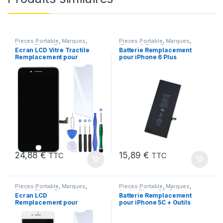
Pieces Portable
,
Marques
,
Pieces Portable
,
Marques
,
Apple
,
iPhone 7
iPhone 6 Plus
,
Batteries et
Ecran LCD Vitre Tractile
Batterie Remplacement
chargeurs
,
Batteries Apple
Remplacement pour
pour iPhone 6 Plus
iPhone 7 Noir +Kit
Neuve + Outils + Colle
24,88
€
15,89
€
TTC
TTC
Pieces Portable
,
Marques
,
Pieces Portable
,
Marques
,
Apple
,
iPhone 7
Apple
,
iPhone 5C
,
Batteries et
Ecran LCD
Batterie Remplacement
chargeurs
,
Batteries Apple
Remplacement pour
pour iPhone 5C + Outils
iPhone 7 Blanc +Verre
Trempe +Kit