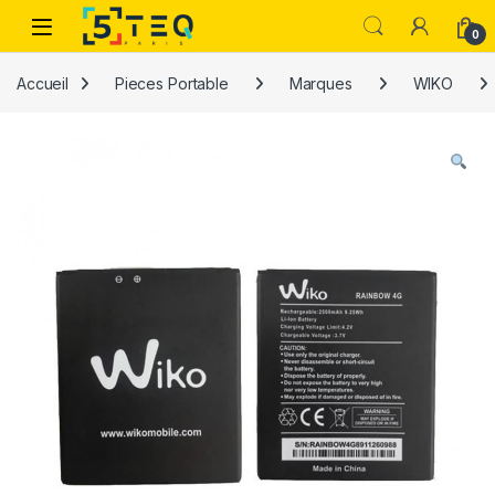
Passer à la navigation
Aller au contenu
0
Accueil
Pieces Portable
Marques
WIKO