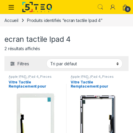
Passer à la navigation
Aller au contenu
0
Accueil
Produits identifiés “ecran tactile Ipad 4”
ecran tactile Ipad 4
2 résultats affichés
Filtres
Apple IPAD
,
iPad 4
,
Pieces
Apple IPAD
,
iPad 4
,
Pieces
Portable
,
Tablets
Portable
,
Tablets
Vitre Tactile
Vitre Tactile
Remplacement pour
Remplacement pour
IPAD 4 Blanc Assemblee
IPAD 4 Noir Assemblee
HOME Pre-Monte
HOME Pre-Monte