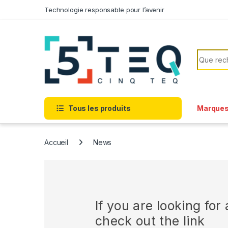
Passer à la navigation
Aller au contenu
Technologie responsable pour l’avenir
Recherc
Tous les produits
Marque
Accueil
News
If you are looking fo
check out the link